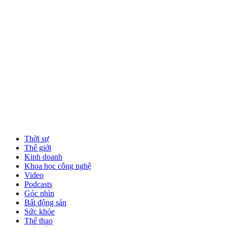
Thời sự
Thế giới
Kinh doanh
Khoa học công nghệ
Video
Podcasts
Góc nhìn
Bất động sản
Sức khỏe
Thể thao