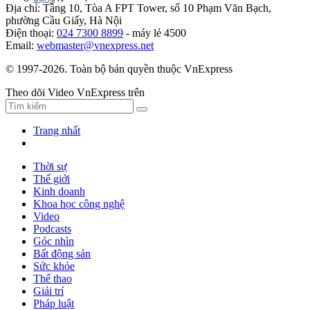
Địa chỉ: Tầng 10, Tòa A FPT Tower, số 10 Phạm Văn Bạch,
phường Cầu Giấy, Hà Nội
Điện thoại:
024 7300 8899
- máy lẻ 4500
Email:
webmaster@vnexpress.net
© 1997-2026. Toàn bộ bản quyền thuộc VnExpress
Theo dõi Video VnExpress trên
Trang nhất
Thời sự
Thế giới
Kinh doanh
Khoa học công nghệ
Video
Podcasts
Góc nhìn
Bất động sản
Sức khỏe
Thể thao
Giải trí
Pháp luật