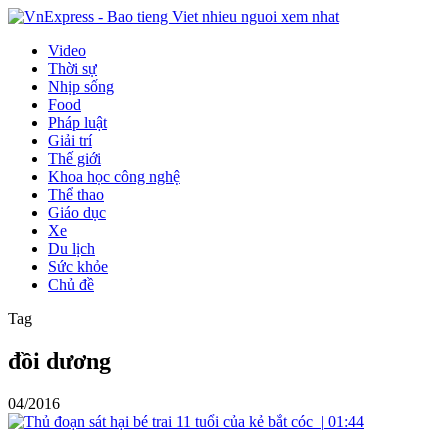
Video
Thời sự
Nhịp sống
Food
Pháp luật
Giải trí
Thế giới
Khoa học công nghệ
Thể thao
Giáo dục
Xe
Du lịch
Sức khỏe
Chủ đề
Tag
đồi dương
04/2016
|
01:44