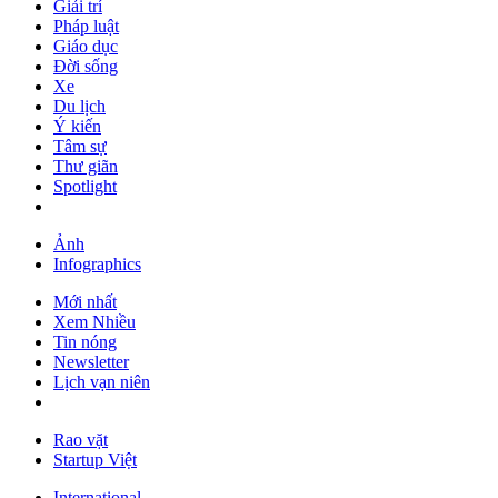
Giải trí
Pháp luật
Giáo dục
Đời sống
Xe
Du lịch
Ý kiến
Tâm sự
Thư giãn
Spotlight
Ảnh
Infographics
Mới nhất
Xem Nhiều
Tin nóng
Newsletter
Lịch vạn niên
Rao vặt
Startup Việt
International