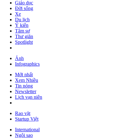
Giáo dục
Đời sống
Xe
Du lịch
Ý kiến
Tâm sự
Thư giãn
Spotlight
Ảnh
Infographics
Mới nhất
Xem Nhiều
Tin nóng
Newsletter
Lịch vạn niên
Rao vặt
Startup Việt
International
Ngôi sao