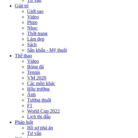
Tư vấn
Giải trí
Giới sao
Video
Phim
Nhạc
Thời trang
Làm đẹp
Sách
Sân khấu - Mỹ thuật
Thể thao
Video
Bóng đá
Tennis
VM 2020
Các môn khác
Hậu trường
Ảnh
Tường thuật
F1
World Cup 2022
Lịch thi đấu
Pháp luật
Hồ sơ phá án
Tư vấn