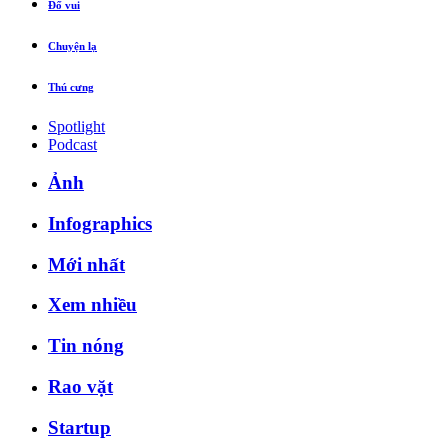
Đố vui
Chuyện lạ
Thú cưng
Spotlight
Podcast
Ảnh
Infographics
Mới nhất
Xem nhiều
Tin nóng
Rao vặt
Startup