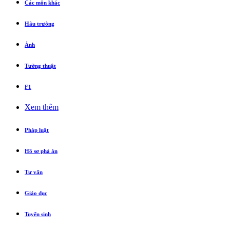
Các môn khác
Hậu trường
Ảnh
Tường thuật
F1
Xem thêm
Pháp luật
Hồ sơ phá án
Tư vấn
Giáo dục
Tuyển sinh