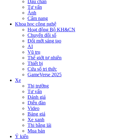
Dấu chân
Tư vấn
Ảnh
Cẩm nang
Khoa học công nghệ
Hoạt động Bộ KH&CN
Chuyển đổi số
Đổi mới sáng tạo
AI
Vũ trụ
Thế giới tự nhiên
Thiết bị
Cửa sổ tri thức
GameVerse 2025
Xe
Thị trường
Tư vấn
Đánh giá
Diễn đàn
Video
Bảng giá
Xe xanh
Thi bằng lái
Mua bán
Ý kiến