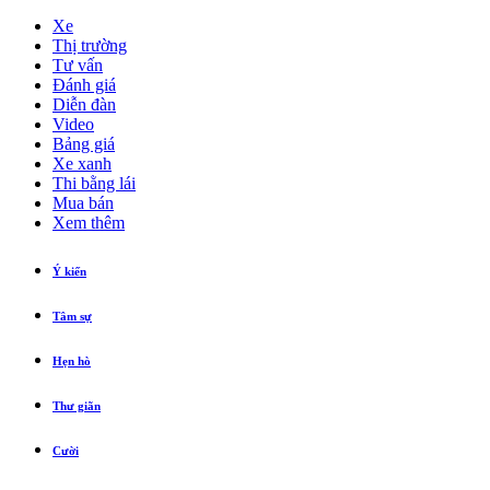
Xe
Thị trường
Tư vấn
Đánh giá
Diễn đàn
Video
Bảng giá
Xe xanh
Thi bằng lái
Mua bán
Xem thêm
Ý kiến
Tâm sự
Hẹn hò
Thư giãn
Cười