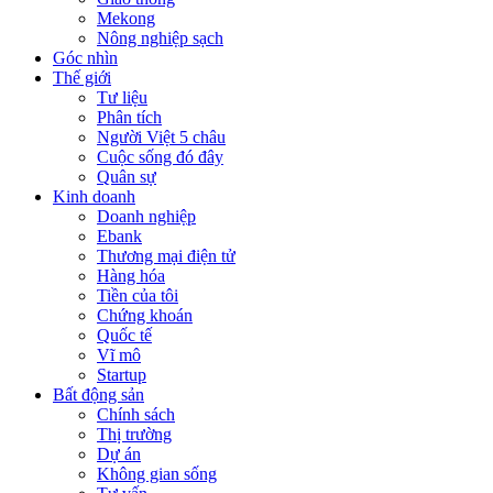
Mekong
Nông nghiệp sạch
Góc nhìn
Thế giới
Tư liệu
Phân tích
Người Việt 5 châu
Cuộc sống đó đây
Quân sự
Kinh doanh
Doanh nghiệp
Ebank
Thương mại điện tử
Hàng hóa
Tiền của tôi
Chứng khoán
Quốc tế
Vĩ mô
Startup
Bất động sản
Chính sách
Thị trường
Dự án
Không gian sống