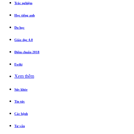
Trắc nghiệm
Học tiếng anh
Du học
Giáo dục 4.0
Điểm chuẩn 2018
Ewiki
Xem thêm
Sức khỏe
Tin tức
Các bệnh
Tư vấn