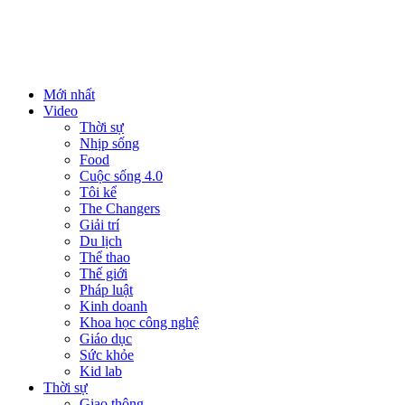
Mới nhất
Video
Thời sự
Nhịp sống
Food
Cuộc sống 4.0
Tôi kể
The Changers
Giải trí
Du lịch
Thể thao
Thế giới
Pháp luật
Kinh doanh
Khoa học công nghệ
Giáo dục
Sức khỏe
Kid lab
Thời sự
Giao thông