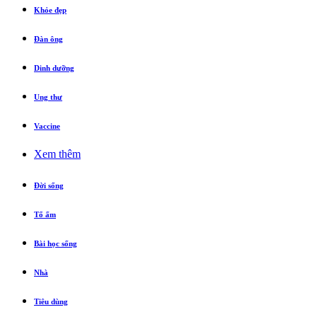
Khỏe đẹp
Đàn ông
Dinh dưỡng
Ung thư
Vaccine
Xem thêm
Đời sống
Tổ ấm
Bài học sống
Nhà
Tiêu dùng