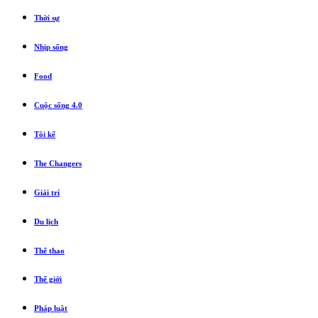
Thời sự
Nhịp sống
Food
Cuộc sống 4.0
Tôi kể
The Changers
Giải trí
Du lịch
Thể thao
Thế giới
Pháp luật