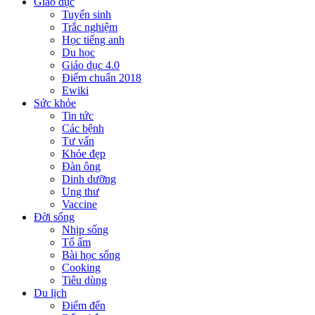
Giáo dục
Tuyển sinh
Trắc nghiệm
Học tiếng anh
Du học
Giáo dục 4.0
Điểm chuẩn 2018
Ewiki
Sức khỏe
Tin tức
Các bệnh
Tư vấn
Khỏe đẹp
Đàn ông
Dinh dưỡng
Ung thư
Vaccine
Đời sống
Nhịp sống
Tổ ấm
Bài học sống
Cooking
Tiêu dùng
Du lịch
Điểm đến