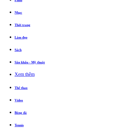
Phim
Nhạc
Thời trang
Làm đẹp
Sách
Sân khấu - Mỹ thuật
Xem thêm
Thể thao
Video
Bóng đá
Tennis