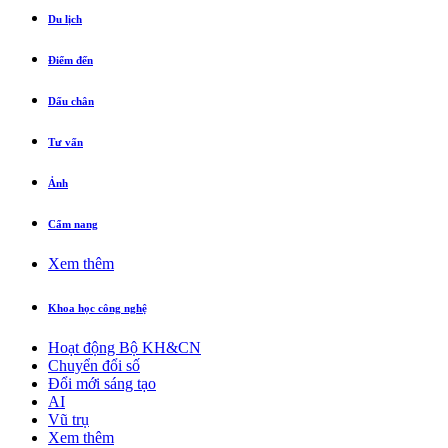
Du lịch
Điểm đến
Dấu chân
Tư vấn
Ảnh
Cẩm nang
Xem thêm
Khoa học công nghệ
Hoạt động Bộ KH&CN
Chuyển đổi số
Đổi mới sáng tạo
AI
Vũ trụ
Xem thêm