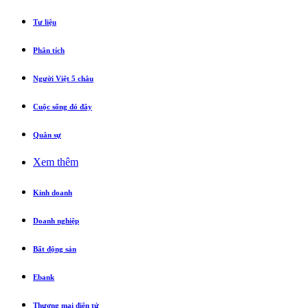
Tư liệu
Phân tích
Người Việt 5 châu
Cuộc sống đó đây
Quân sự
Xem thêm
Kinh doanh
Doanh nghiệp
Bất động sản
Ebank
Thương mại điện tử