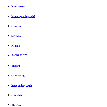
Kinh doanh
Khoa học công nghệ
Giáo dục
Sức khỏe
Kid lab
Xem thêm
Thời sự
Giao thông
Nông nghiệp sạch
Góc nhìn
Thế giới