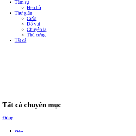
Tâm sự
Hẹn hò
Thư giãn
Cười
Đố vui
Chuyện lạ
Thú cưng
Tất cả
Tất cả chuyên mục
Đóng
Video