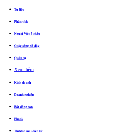
Tư liệu
Phân tích
Người Việt 5 châu
Cuộc sống đó đây
Quân sự
Xem thêm
Kinh doanh
Doanh nghiệp
Bất động sản
Ebank
Thương mại điện tử