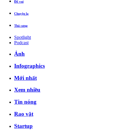
Đố vui
Chuyện lạ
Thú cưng
Spotlight
Podcast
Ảnh
Infographics
Mới nhất
Xem nhiều
Tin nóng
Rao vặt
Startup