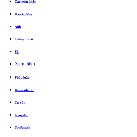
Các môn khác
Hậu trường
Ảnh
Tường thuật
F1
Xem thêm
Pháp luật
Hồ sơ phá án
Tư vấn
Giáo dục
Tuyển sinh