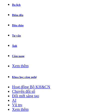
Du lịch
Điểm đến
Dấu chân
Tư vấn
Ảnh
Cẩm nang
Xem thêm
Khoa học công nghệ
Hoạt động Bộ KH&CN
Chuyển đổi số
Đổi mới sáng tạo
AI
Vũ trụ
Xem thêm