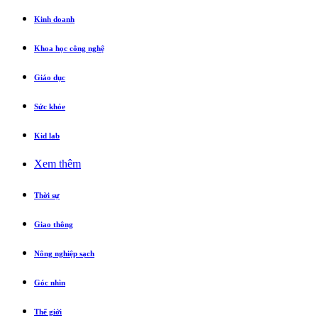
Kinh doanh
Khoa học công nghệ
Giáo dục
Sức khỏe
Kid lab
Xem thêm
Thời sự
Giao thông
Nông nghiệp sạch
Góc nhìn
Thế giới