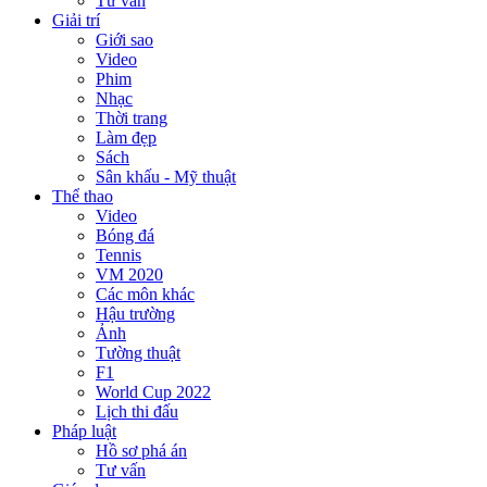
Tư vấn
Giải trí
Giới sao
Video
Phim
Nhạc
Thời trang
Làm đẹp
Sách
Sân khấu - Mỹ thuật
Thể thao
Video
Bóng đá
Tennis
VM 2020
Các môn khác
Hậu trường
Ảnh
Tường thuật
F1
World Cup 2022
Lịch thi đấu
Pháp luật
Hồ sơ phá án
Tư vấn