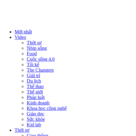
Mới nhất
Video
Thời sự
Nhịp sống
Food
Cuộc sống 4.0
Tôi kể
The Changers
Giải trí
Du lịch
Thể thao
Thế giới
Pháp luật
Kinh doanh
Khoa học công nghệ
Giáo dục
Sức khỏe
Kid lab
Thời sự
Giao thông