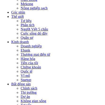
Mekong
Nông nghiệp sạch
Góc nhìn
Thế giới
Tư liệu
Phân tích
Người Việt 5 châu
Cuộc sống đó đây
Quân sự
Kinh doanh
Doanh nghiệp
Ebank
Thương mại điện tử
Hàng hóa
Tiền của tôi
Chứng khoán
Quốc tế
Vĩ mô
Startup
Bất động sản
Chính sách
Thị trường
Dự án
Không gian sống