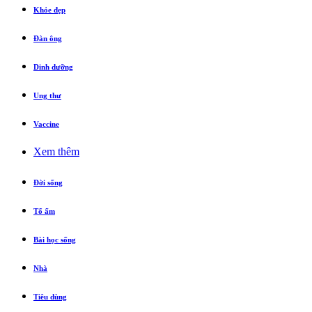
Khỏe đẹp
Đàn ông
Dinh dưỡng
Ung thư
Vaccine
Xem thêm
Đời sống
Tổ ấm
Bài học sống
Nhà
Tiêu dùng