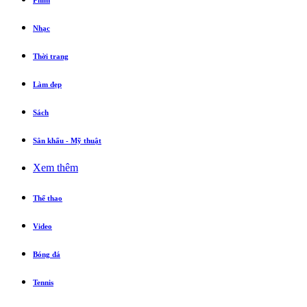
Phim
Nhạc
Thời trang
Làm đẹp
Sách
Sân khấu - Mỹ thuật
Xem thêm
Thể thao
Video
Bóng đá
Tennis