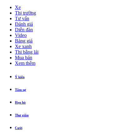
Xe
Thị trường
Tư vấn
Đánh giá
Diễn đàn
Video
Bảng giá
Xe xanh
Thi bằng lái
Mua bán
Xem thêm
Ý kiến
Tâm sự
Hẹn hò
Thư giãn
Cười