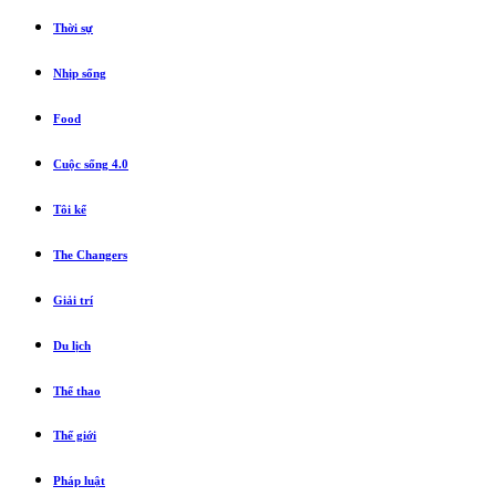
Thời sự
Nhịp sống
Food
Cuộc sống 4.0
Tôi kể
The Changers
Giải trí
Du lịch
Thể thao
Thế giới
Pháp luật