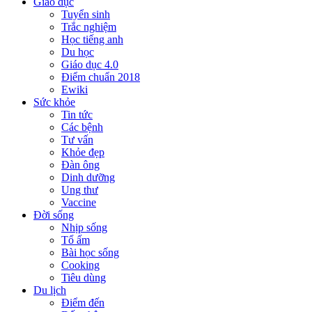
Giáo dục
Tuyển sinh
Trắc nghiệm
Học tiếng anh
Du học
Giáo dục 4.0
Điểm chuẩn 2018
Ewiki
Sức khỏe
Tin tức
Các bệnh
Tư vấn
Khỏe đẹp
Đàn ông
Dinh dưỡng
Ung thư
Vaccine
Đời sống
Nhịp sống
Tổ ấm
Bài học sống
Cooking
Tiêu dùng
Du lịch
Điểm đến