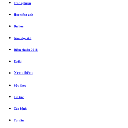
Trắc nghiệm
Học tiếng anh
Du học
Giáo dục 4.0
Điểm chuẩn 2018
Ewiki
Xem thêm
Sức khỏe
Tin tức
Các bệnh
Tư vấn