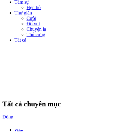
Tâm sự
Hẹn hò
Thư giãn
Cười
Đố vui
Chuyện lạ
Thú cưng
Tất cả
Tất cả chuyên mục
Đóng
Video