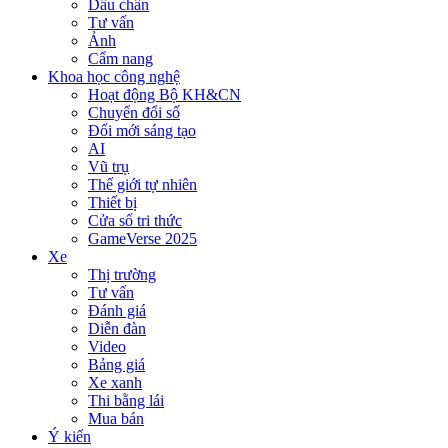
Dấu chân
Tư vấn
Ảnh
Cẩm nang
Khoa học công nghệ
Hoạt động Bộ KH&CN
Chuyển đổi số
Đổi mới sáng tạo
AI
Vũ trụ
Thế giới tự nhiên
Thiết bị
Cửa sổ tri thức
GameVerse 2025
Xe
Thị trường
Tư vấn
Đánh giá
Diễn đàn
Video
Bảng giá
Xe xanh
Thi bằng lái
Mua bán
Ý kiến