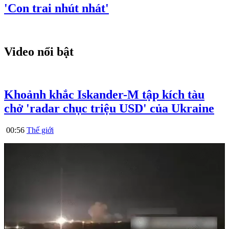
'Con trai nhút nhát'
Video nổi bật
Khoảnh khắc Iskander-M tập kích tàu
chở 'radar chục triệu USD' của Ukraine
00:56
Thế giới