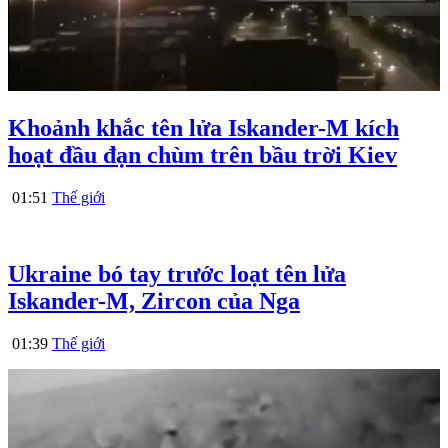
Khoảnh khắc tên lửa Iskander-M kích
hoạt đầu đạn chùm trên bầu trời Kiev
01:51
Thế giới
Ukraine bó tay trước loạt tên lửa
Iskander-M, Zircon của Nga
01:39
Thế giới