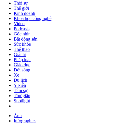
Thời sự
Thế giới
Kinh doanh
Khoa học công nghệ
Video
Podcasts
Góc nhìn
Bất động sản
Sức khỏe
Thể thao
Giải trí
Pháp luật
Giáo dục
Đời sống
Xe
Du lịch
Ý kiến
Tâm sự
Thư giãn
Spotlight
Ảnh
Infographics