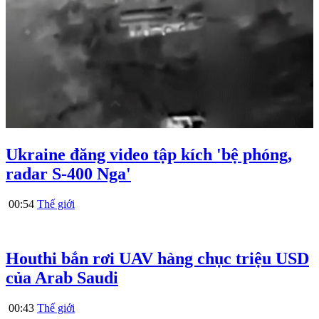
Ukraine đăng video tập kích 'bệ phóng,
radar S-400 Nga'
00:54
Thế giới
Houthi bắn rơi UAV hàng chục triệu USD
của Arab Saudi
00:43
Thế giới