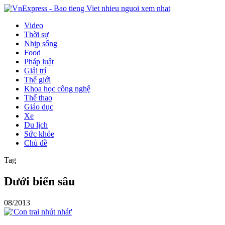
Video
Thời sự
Nhịp sống
Food
Pháp luật
Giải trí
Thế giới
Khoa học công nghệ
Thể thao
Giáo dục
Xe
Du lịch
Sức khỏe
Chủ đề
Tag
Dưới biển sâu
08/2013