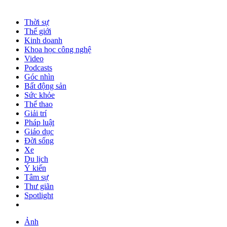
Thời sự
Thế giới
Kinh doanh
Khoa học công nghệ
Video
Podcasts
Góc nhìn
Bất động sản
Sức khỏe
Thể thao
Giải trí
Pháp luật
Giáo dục
Đời sống
Xe
Du lịch
Ý kiến
Tâm sự
Thư giãn
Spotlight
Ảnh