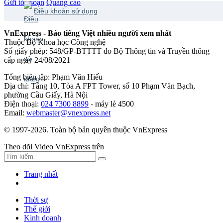
Gửi tòa soạn
Quảng cáo
Điều khoản sử dụng
VnExpress - Báo tiếng Việt nhiều người xem nhất
Thuộc Bộ Khoa học Công nghệ
Số giấy phép: 548/GP-BTTTT do Bộ Thông tin và Truyền thông
cấp ngày 24/08/2021
Tổng biên tập: Phạm Văn Hiếu
Địa chỉ: Tầng 10, Tòa A FPT Tower, số 10 Phạm Văn Bạch,
phường Cầu Giấy, Hà Nội
Điện thoại:
024 7300 8899
- máy lẻ 4500
Email:
webmaster@vnexpress.net
© 1997-2026. Toàn bộ bản quyền thuộc VnExpress
Theo dõi Video VnExpress trên
Trang nhất
Thời sự
Thế giới
Kinh doanh