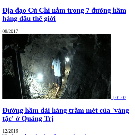
Địa đạo Củ Chi nằm trong 7 đường hầm
hàng đầu thế giới
08/2017
|
01:07
Đường hầm dài hàng trăm mét của 'vàng
tặc' ở Quảng Trị
12/2016