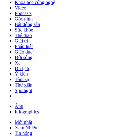
Khoa học công nghệ
Video
Podcasts
Góc nhìn
Bất động sản
Sức khỏe
Thể thao
Giải trí
Pháp luật
Giáo dục
Đời sống
Xe
Du lịch
Ý kiến
Tâm sự
Thư giãn
Spotlight
Ảnh
Infographics
Mới nhất
Xem Nhiều
Tin nóng