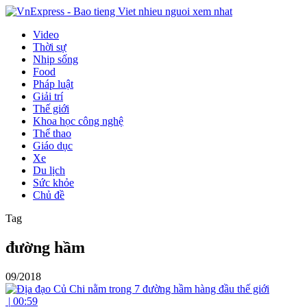
Video
Thời sự
Nhịp sống
Food
Pháp luật
Giải trí
Thế giới
Khoa học công nghệ
Thể thao
Giáo dục
Xe
Du lịch
Sức khỏe
Chủ đề
Tag
đường hầm
09/2018
|
00:59