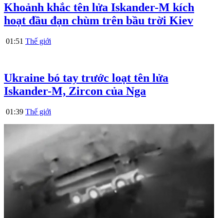
Khoảnh khắc tên lửa Iskander-M kích
hoạt đầu đạn chùm trên bầu trời Kiev
01:51
Thế giới
Ukraine bó tay trước loạt tên lửa
Iskander-M, Zircon của Nga
01:39
Thế giới