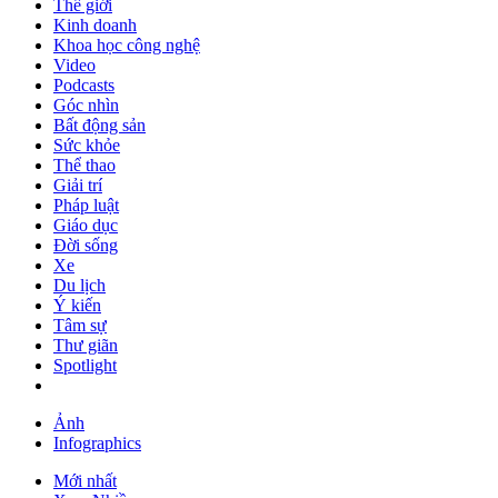
Thế giới
Kinh doanh
Khoa học công nghệ
Video
Podcasts
Góc nhìn
Bất động sản
Sức khỏe
Thể thao
Giải trí
Pháp luật
Giáo dục
Đời sống
Xe
Du lịch
Ý kiến
Tâm sự
Thư giãn
Spotlight
Ảnh
Infographics
Mới nhất