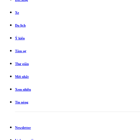
Xe
Du lịch
Ý kiến
Tâm sự
Thư giãn
Mới nhất
Xem nhiều
Tin nóng
Newsletter