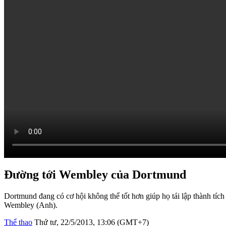
Đường tới Wembley của Dortmund
Dortmund đang có cơ hội không thể tốt hơn giúp họ tái lập thành tí
Wembley (Anh).
Thể thao
Thứ tư, 22/5/2013, 13:06 (GMT+7)