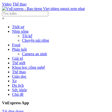
Video
Thể thao
×
Thời sự
Nhịp sống
Tôi kể
Chuyện núi rừng
Food
Pháp luật
Camera an ninh
Giải trí
Thế giới
Khoa học công nghệ
Thể thao
Giáo dục
Xe
Du lịch
Sức khỏe
Chủ đề
VnExpress App
Tải ứng dụng