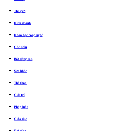
Thế giới
Kinh doanh
Khoa học công nghệ
Góc nhìn
Bất động sản
Sức khỏe
Thể thao
Giải trí
Pháp luật
Giáo dục
Đời sống