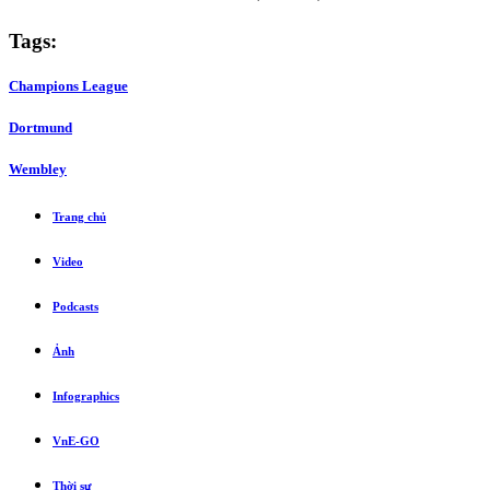
Tags:
Champions League
Dortmund
Wembley
Trang chủ
Video
Podcasts
Ảnh
Infographics
VnE-GO
Thời sự