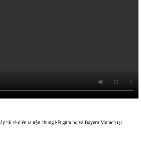
 tới sẽ diễn ra trận chung kết giữa họ và Bayern Munich tại