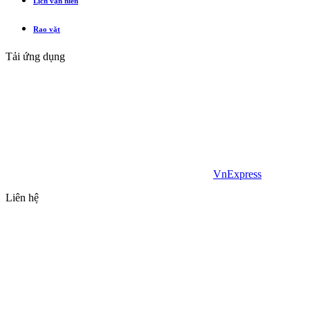
Lịch vạn niên
Rao vặt
Tải ứng dụng
VnExpress
Liên hệ