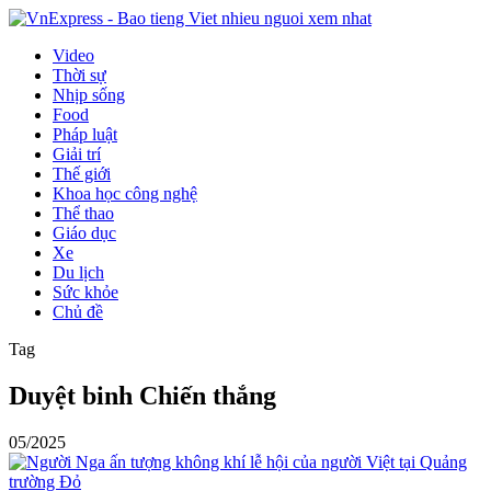
Video
Thời sự
Nhịp sống
Food
Pháp luật
Giải trí
Thế giới
Khoa học công nghệ
Thể thao
Giáo dục
Xe
Du lịch
Sức khỏe
Chủ đề
Tag
Duyệt binh Chiến thắng
05/2025