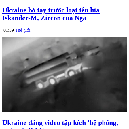
Ukraine bó tay trước loạt tên lửa
Iskander-M, Zircon của Nga
01:39
Thế giới
Ukraine đăng video tập kích 'bệ phóng,