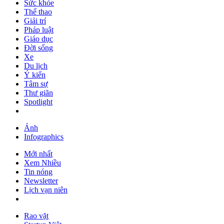
Sức khỏe
Thể thao
Giải trí
Pháp luật
Giáo dục
Đời sống
Xe
Du lịch
Ý kiến
Tâm sự
Thư giãn
Spotlight
Ảnh
Infographics
Mới nhất
Xem Nhiều
Tin nóng
Newsletter
Lịch vạn niên
Rao vặt