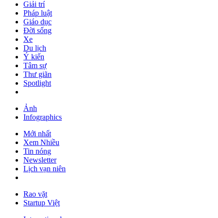
Giải trí
Pháp luật
Giáo dục
Đời sống
Xe
Du lịch
Ý kiến
Tâm sự
Thư giãn
Spotlight
Ảnh
Infographics
Mới nhất
Xem Nhiều
Tin nóng
Newsletter
Lịch vạn niên
Rao vặt
Startup Việt