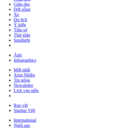
Giáo dục
Đời sống
Xe
Du lịch
Ý kiến
Tâm sự
Thư giãn
Spotlight
Ảnh
Infographics
Mới nhất
Xem Nhiều
Tin nóng
Newsletter
Lịch vạn niên
Rao vặt
Startup Việt
International
Ngôi sao