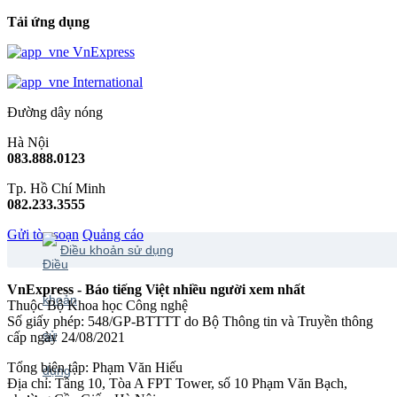
Tải ứng dụng
VnExpress
International
Đường dây nóng
Hà Nội
083.888.0123
Tp. Hồ Chí Minh
082.233.3555
Gửi tòa soạn
Quảng cáo
Điều khoản sử dụng
VnExpress - Báo tiếng Việt nhiều người xem nhất
Thuộc Bộ Khoa học Công nghệ
Số giấy phép: 548/GP-BTTTT do Bộ Thông tin và Truyền thông
cấp ngày 24/08/2021
Tổng biên tập: Phạm Văn Hiếu
Địa chỉ: Tầng 10, Tòa A FPT Tower, số 10 Phạm Văn Bạch,