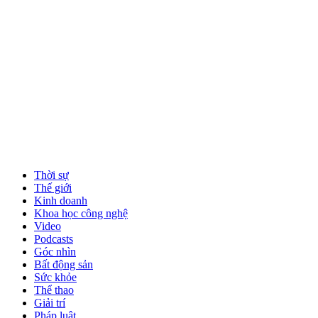
Thời sự
Thế giới
Kinh doanh
Khoa học công nghệ
Video
Podcasts
Góc nhìn
Bất động sản
Sức khỏe
Thể thao
Giải trí
Pháp luật