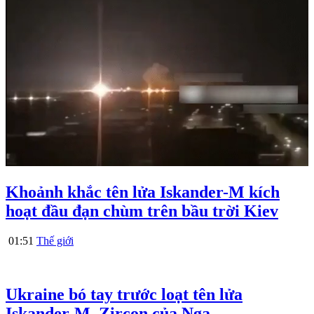
Khoảnh khắc tên lửa Iskander-M kích
hoạt đầu đạn chùm trên bầu trời Kiev
01:51
Thế giới
Ukraine bó tay trước loạt tên lửa
Iskander-M, Zircon của Nga