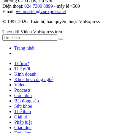
phường Cầu Giấy, Hà Nội
Điện thoại:
024 7300 8899
- máy lẻ 4500
Email:
webmaster@vnexpress.net
© 1997-2026. Toàn bộ bản quyền thuộc VnExpress
Theo dõi Video VnExpress trên
Trang nhất
Thời sự
Thế giới
Kinh doanh
Khoa học công nghệ
Video
Podcasts
Góc nhìn
Bất động sản
Sức khỏe
Thể thao
Giải trí
Pháp luật
Giáo dục
Đời sống