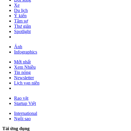
Xe
Du lịch
Ý kiến
Tâm sự
Thư giãn
Spotlight
Ảnh
Infographics
Mới nhất
Xem Nhiều
Tin nóng
Newsletter
Lịch vạn niên
Rao vặt
Startup Việt
International
Ngôi sao
Tải ứng dụng