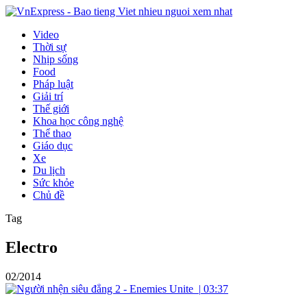
Video
Thời sự
Nhịp sống
Food
Pháp luật
Giải trí
Thế giới
Khoa học công nghệ
Thể thao
Giáo dục
Xe
Du lịch
Sức khỏe
Chủ đề
Tag
Electro
02/2014
|
03:37