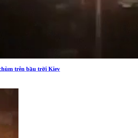
chùm trên bầu trời Kiev