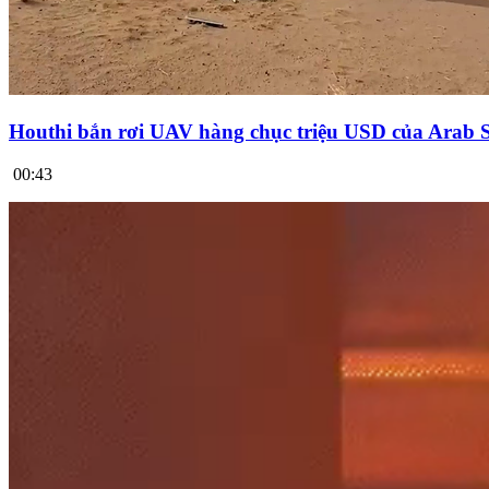
Houthi bắn rơi UAV hàng chục triệu USD của Arab 
00:43