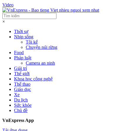
Video
×
Thời sự
Nhịp sống
Tôi kể
Chuyện núi rừng
Food
Pháp luật
Camera an ninh
Giải trí
Thế giới
Khoa học công nghệ
Thể thao
Giáo dục
Xe
Du lịch
Sức khỏe
Chủ đề
VnExpress App
Tải ứng dụng