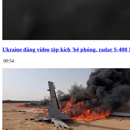
Ukraine đăng video tập kích 'bệ phóng, radar S-400
00:54