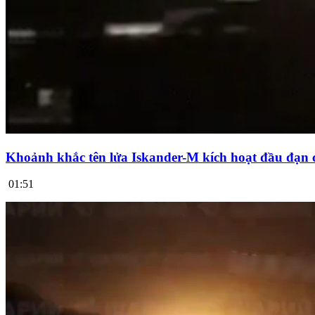
Khoảnh khắc tên lửa Iskander-M kích hoạt đầu đạn 
01:51