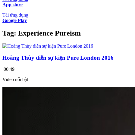
App store
Tải ứng dụng
Google Play
Tag:
Experience Pureism
Hoàng Thùy diễn sự kiện Pure London 2016
00:49
Video nổi bật