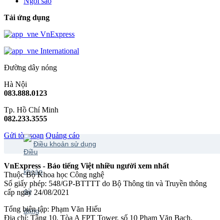
Ngôi sao
Tải ứng dụng
VnExpress
International
Đường dây nóng
Hà Nội
083.888.0123
Tp. Hồ Chí Minh
082.233.3555
Gửi tòa soạn
Quảng cáo
Điều khoản sử dụng
VnExpress - Báo tiếng Việt nhiều người xem nhất
Thuộc Bộ Khoa học Công nghệ
Số giấy phép: 548/GP-BTTTT do Bộ Thông tin và Truyền thông
cấp ngày 24/08/2021
Tổng biên tập: Phạm Văn Hiếu
Địa chỉ: Tầng 10, Tòa A FPT Tower, số 10 Phạm Văn Bạch,