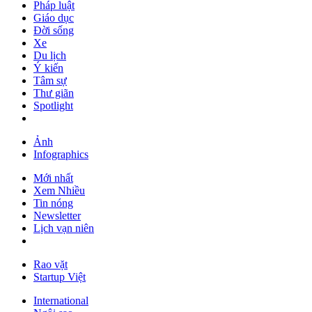
Pháp luật
Giáo dục
Đời sống
Xe
Du lịch
Ý kiến
Tâm sự
Thư giãn
Spotlight
Ảnh
Infographics
Mới nhất
Xem Nhiều
Tin nóng
Newsletter
Lịch vạn niên
Rao vặt
Startup Việt
International