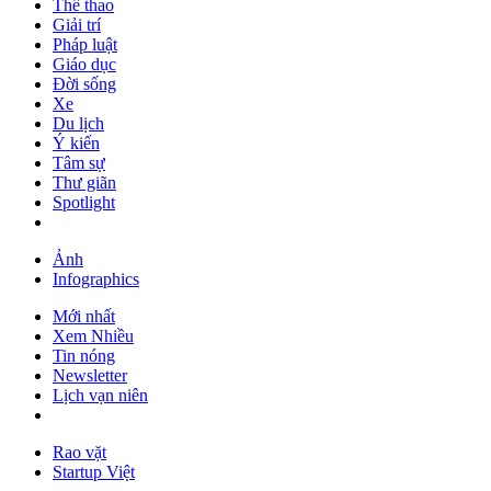
Thể thao
Giải trí
Pháp luật
Giáo dục
Đời sống
Xe
Du lịch
Ý kiến
Tâm sự
Thư giãn
Spotlight
Ảnh
Infographics
Mới nhất
Xem Nhiều
Tin nóng
Newsletter
Lịch vạn niên
Rao vặt
Startup Việt