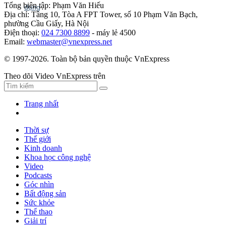
Tổng biên tập: Phạm Văn Hiếu
Địa chỉ: Tầng 10, Tòa A FPT Tower, số 10 Phạm Văn Bạch,
phường Cầu Giấy, Hà Nội
Điện thoại:
024 7300 8899
- máy lẻ 4500
Email:
webmaster@vnexpress.net
© 1997-2026. Toàn bộ bản quyền thuộc VnExpress
Theo dõi Video VnExpress trên
Trang nhất
Thời sự
Thế giới
Kinh doanh
Khoa học công nghệ
Video
Podcasts
Góc nhìn
Bất động sản
Sức khỏe
Thể thao
Giải trí