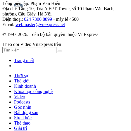
Tổng biên tập: Phạm Văn Hiếu
Địa chỉ: Tầng 10, Tòa A FPT Tower, số 10 Phạm Văn Bạch,
phường Cầu Giấy, Hà Nội
Điện thoại:
024 7300 8899
- máy lẻ 4500
Email:
webmaster@vnexpress.net
© 1997-2026. Toàn bộ bản quyền thuộc VnExpress
Theo dõi Video VnExpress trên
Trang nhất
Thời sự
Thế giới
Kinh doanh
Khoa học công nghệ
Video
Podcasts
Góc nhìn
Bất động sản
Sức khỏe
Thể thao
Giải trí