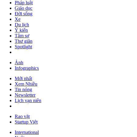
Pháp luật
Giáo dục
Đời sống
Xe
Du lịch
Ý kiến
Tâm sự
Thư giãn
Spotlight
Ảnh
Infographics
Mới nhất
Xem Nhiều
Tin nóng
Newsletter
Lịch vạn niên
Rao vặt
Startup Việt
International