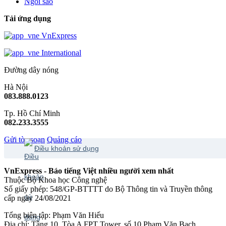
Ngôi sao
Tải ứng dụng
VnExpress
International
Đường dây nóng
Hà Nội
083.888.0123
Tp. Hồ Chí Minh
082.233.3555
Gửi tòa soạn
Quảng cáo
Điều khoản sử dụng
VnExpress - Báo tiếng Việt nhiều người xem nhất
Thuộc Bộ Khoa học Công nghệ
Số giấy phép: 548/GP-BTTTT do Bộ Thông tin và Truyền thông
cấp ngày 24/08/2021
Tổng biên tập: Phạm Văn Hiếu
Địa chỉ: Tầng 10, Tòa A FPT Tower, số 10 Phạm Văn Bạch,