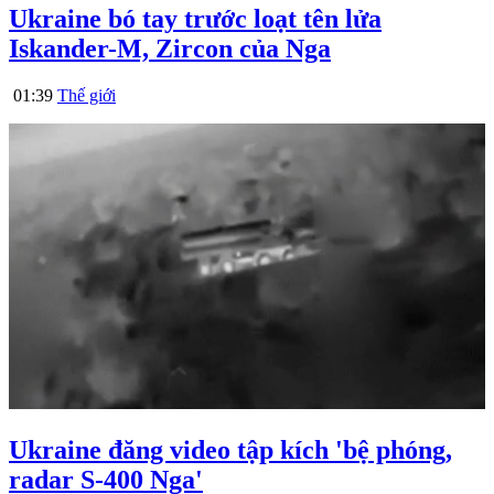
Ukraine bó tay trước loạt tên lửa
Iskander-M, Zircon của Nga
01:39
Thế giới
Ukraine đăng video tập kích 'bệ phóng,
radar S-400 Nga'