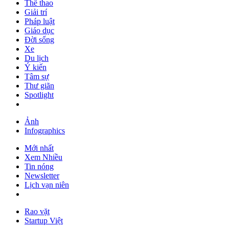
Thể thao
Giải trí
Pháp luật
Giáo dục
Đời sống
Xe
Du lịch
Ý kiến
Tâm sự
Thư giãn
Spotlight
Ảnh
Infographics
Mới nhất
Xem Nhiều
Tin nóng
Newsletter
Lịch vạn niên
Rao vặt
Startup Việt