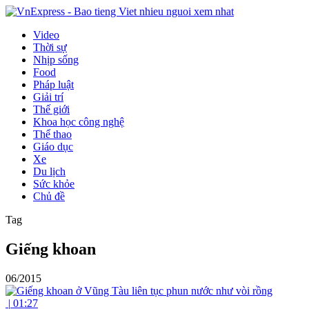
Video
Thời sự
Nhịp sống
Food
Pháp luật
Giải trí
Thế giới
Khoa học công nghệ
Thể thao
Giáo dục
Xe
Du lịch
Sức khỏe
Chủ đề
Tag
Giếng khoan
06/2015
|
01:27