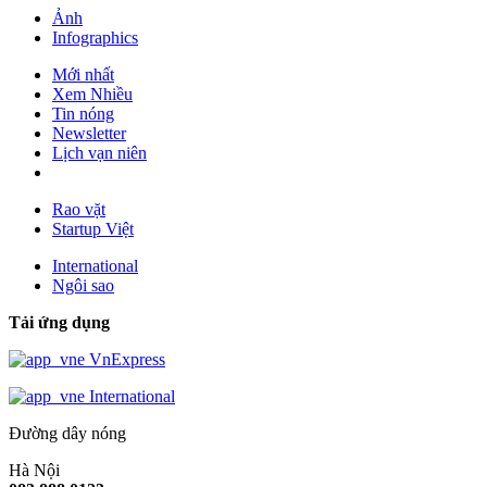
Ảnh
Infographics
Mới nhất
Xem Nhiều
Tin nóng
Newsletter
Lịch vạn niên
Rao vặt
Startup Việt
International
Ngôi sao
Tải ứng dụng
VnExpress
International
Đường dây nóng
Hà Nội