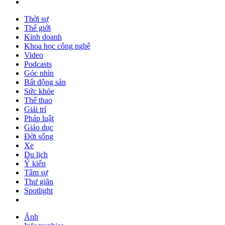
Thời sự
Thế giới
Kinh doanh
Khoa học công nghệ
Video
Podcasts
Góc nhìn
Bất động sản
Sức khỏe
Thể thao
Giải trí
Pháp luật
Giáo dục
Đời sống
Xe
Du lịch
Ý kiến
Tâm sự
Thư giãn
Spotlight
Ảnh