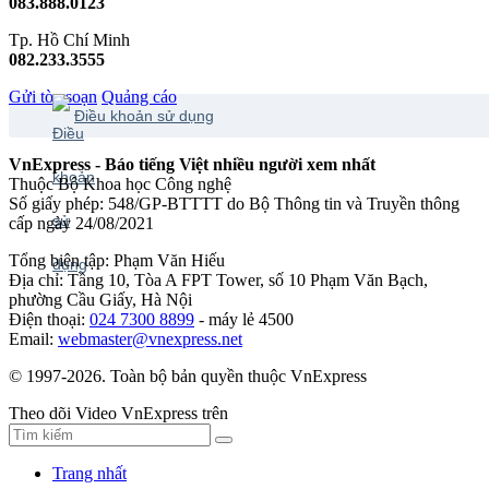
083.888.0123
Tp. Hồ Chí Minh
082.233.3555
Gửi tòa soạn
Quảng cáo
Điều khoản sử dụng
VnExpress - Báo tiếng Việt nhiều người xem nhất
Thuộc Bộ Khoa học Công nghệ
Số giấy phép: 548/GP-BTTTT do Bộ Thông tin và Truyền thông
cấp ngày 24/08/2021
Tổng biên tập: Phạm Văn Hiếu
Địa chỉ: Tầng 10, Tòa A FPT Tower, số 10 Phạm Văn Bạch,
phường Cầu Giấy, Hà Nội
Điện thoại:
024 7300 8899
- máy lẻ 4500
Email:
webmaster@vnexpress.net
© 1997-2026. Toàn bộ bản quyền thuộc VnExpress
Theo dõi Video VnExpress trên
Trang nhất