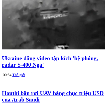
Ukraine đăng video tập kích 'bệ phóng,
radar S-400 Nga'
00:54
Thế giới
Houthi bắn rơi UAV hàng chục triệu USD
của Arab Saudi