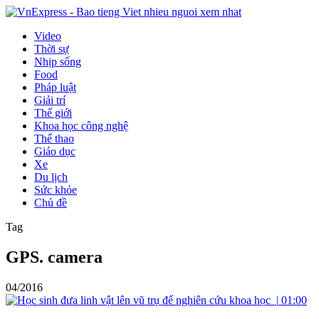
Video
Thời sự
Nhịp sống
Food
Pháp luật
Giải trí
Thế giới
Khoa học công nghệ
Thể thao
Giáo dục
Xe
Du lịch
Sức khỏe
Chủ đề
Tag
GPS. camera
04/2016
|
01:00