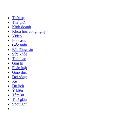
Thời sự
Thế giới
Kinh doanh
Khoa học công nghệ
Video
Podcasts
Góc nhìn
Bất động sản
Sức khỏe
Thể thao
Giải trí
Pháp luật
Giáo dục
Đời sống
Xe
Du lịch
Ý kiến
Tâm sự
Thư giãn
Spotlight