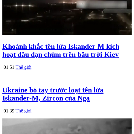
Khoảnh khắc tên lửa Iskander-M kích
hoạt đầu đạn chùm trên bầu trời Kiev
01:51
Thế giới
Ukraine bó tay trước loạt tên lửa
Iskander-M, Zircon của Nga
01:39
Thế giới