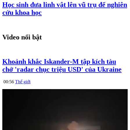
Học sinh đưa linh vật lên vũ trụ để nghiên
cứu khoa học
Video nổi bật
Khoảnh khắc Iskander-M tập kích tàu
chở 'radar chục triệu USD' của Ukraine
00:56
Thế giới