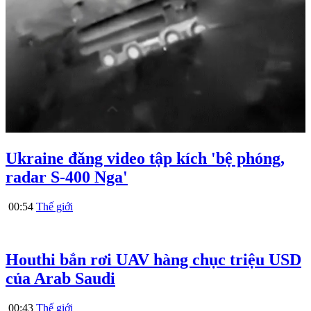
Ukraine đăng video tập kích 'bệ phóng,
radar S-400 Nga'
00:54
Thế giới
Houthi bắn rơi UAV hàng chục triệu USD
của Arab Saudi
00:43
Thế giới