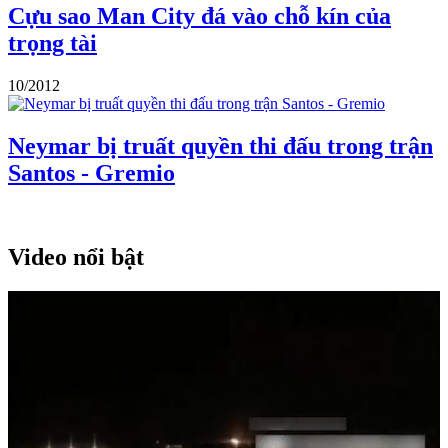
Cựu sao Man City đá vào chỗ kín của
trọng tài
10/2012
Neymar bị truất quyền thi đấu trong trận
Santos - Gremio
Video nổi bật