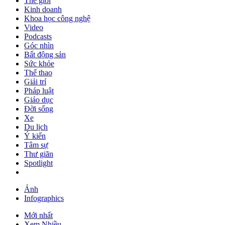
Thế giới
Kinh doanh
Khoa học công nghệ
Video
Podcasts
Góc nhìn
Bất động sản
Sức khỏe
Thể thao
Giải trí
Pháp luật
Giáo dục
Đời sống
Xe
Du lịch
Ý kiến
Tâm sự
Thư giãn
Spotlight
Ảnh
Infographics
Mới nhất
Xem Nhiều