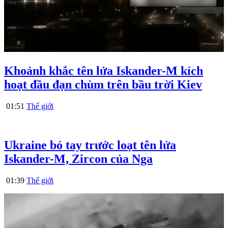
Khoảnh khắc tên lửa Iskander-M kích
hoạt đầu đạn chùm trên bầu trời Kiev
01:51
Thế giới
Ukraine bó tay trước loạt tên lửa
Iskander-M, Zircon của Nga
01:39
Thế giới