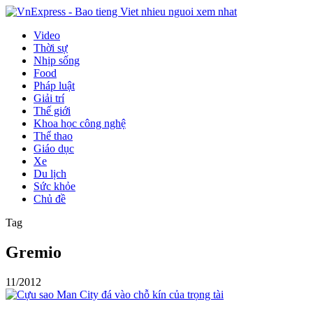
Video
Thời sự
Nhịp sống
Food
Pháp luật
Giải trí
Thế giới
Khoa học công nghệ
Thể thao
Giáo dục
Xe
Du lịch
Sức khỏe
Chủ đề
Tag
Gremio
11/2012