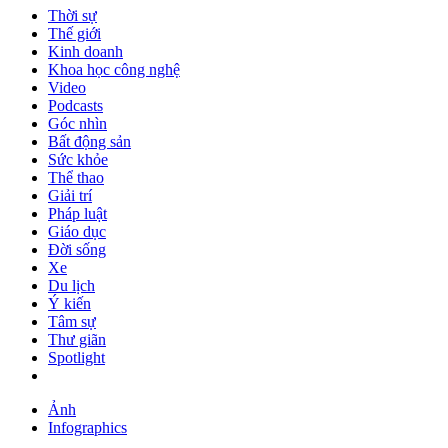
Thời sự
Thế giới
Kinh doanh
Khoa học công nghệ
Video
Podcasts
Góc nhìn
Bất động sản
Sức khỏe
Thể thao
Giải trí
Pháp luật
Giáo dục
Đời sống
Xe
Du lịch
Ý kiến
Tâm sự
Thư giãn
Spotlight
Ảnh
Infographics