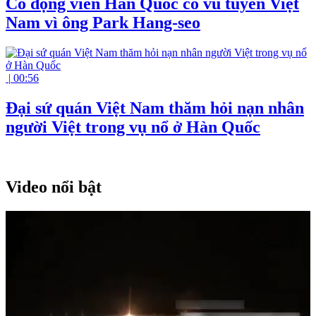
Cổ động viên Hàn Quốc cổ vũ tuyển Việt
Nam vì ông Park Hang-seo
|
00:56
Đại sứ quán Việt Nam thăm hỏi nạn nhân
người Việt trong vụ nổ ở Hàn Quốc
Video nổi bật