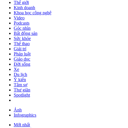
Thế giới
Kinh doanh
Khoa học công nghệ
Video
Podcasts
Góc nhìn
Bất động sản
Sức khỏe
Thể thao
Giải trí
Pháp luật
Giáo dục
Đời sống
Xe
Du lịch
Ý kiến
Tâm sự
Thư giãn
Spotlight
Ảnh
Infographics
Mới nhất