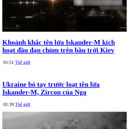
Khoảnh khắc tên lửa Iskander-M kích
hoạt đầu đạn chùm trên bầu trời Kiev
01:51
Thế giới
Ukraine bó tay trước loạt tên lửa
Iskander-M, Zircon của Nga
01:39
Thế giới