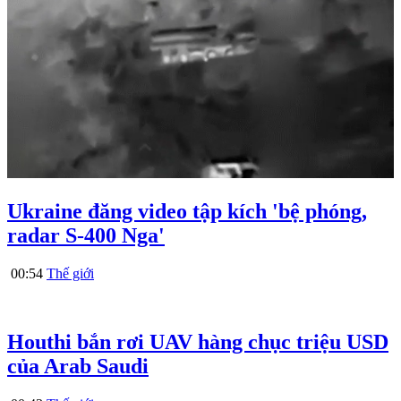
Ukraine đăng video tập kích 'bệ phóng,
radar S-400 Nga'
00:54
Thế giới
Houthi bắn rơi UAV hàng chục triệu USD
của Arab Saudi