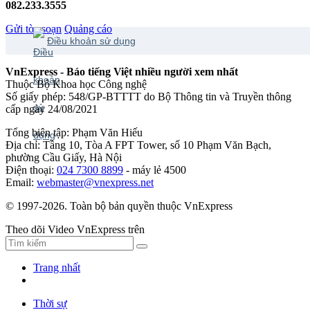
082.233.3555
Gửi tòa soạn
Quảng cáo
Điều khoản sử dụng
VnExpress - Báo tiếng Việt nhiều người xem nhất
Thuộc Bộ Khoa học Công nghệ
Số giấy phép: 548/GP-BTTTT do Bộ Thông tin và Truyền thông
cấp ngày 24/08/2021
Tổng biên tập: Phạm Văn Hiếu
Địa chỉ: Tầng 10, Tòa A FPT Tower, số 10 Phạm Văn Bạch,
phường Cầu Giấy, Hà Nội
Điện thoại:
024 7300 8899
- máy lẻ 4500
Email:
webmaster@vnexpress.net
© 1997-2026. Toàn bộ bản quyền thuộc VnExpress
Theo dõi Video VnExpress trên
Trang nhất
Thời sự