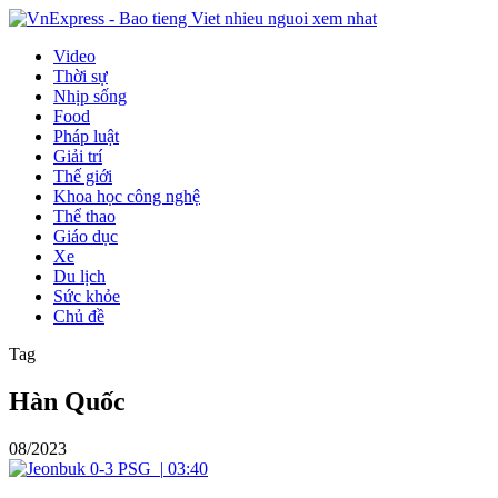
Video
Thời sự
Nhịp sống
Food
Pháp luật
Giải trí
Thế giới
Khoa học công nghệ
Thể thao
Giáo dục
Xe
Du lịch
Sức khỏe
Chủ đề
Tag
Hàn Quốc
08/2023
|
03:40