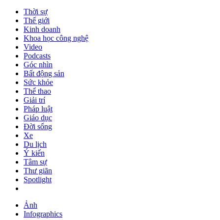
Thời sự
Thế giới
Kinh doanh
Khoa học công nghệ
Video
Podcasts
Góc nhìn
Bất động sản
Sức khỏe
Thể thao
Giải trí
Pháp luật
Giáo dục
Đời sống
Xe
Du lịch
Ý kiến
Tâm sự
Thư giãn
Spotlight
Ảnh
Infographics