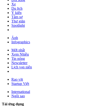
Xe
Du lịch
Ý kiến
Tâm sự
Thư giãn
Spotlight
Ảnh
Infographics
Mới nhất
Xem Nhiều
Tin nóng
Newsletter
Lịch vạn niên
Rao vặt
Startup Việt
International
Ngôi sao
Tải ứng dụng