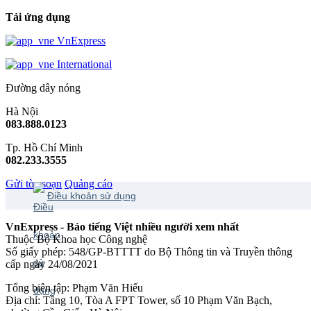
Tải ứng dụng
VnExpress
International
Đường dây nóng
Hà Nội
083.888.0123
Tp. Hồ Chí Minh
082.233.3555
Gửi tòa soạn
Quảng cáo
Điều khoản sử dụng
VnExpress - Báo tiếng Việt nhiều người xem nhất
Thuộc Bộ Khoa học Công nghệ
Số giấy phép: 548/GP-BTTTT do Bộ Thông tin và Truyền thông
cấp ngày 24/08/2021
Tổng biên tập: Phạm Văn Hiếu
Địa chỉ: Tầng 10, Tòa A FPT Tower, số 10 Phạm Văn Bạch,