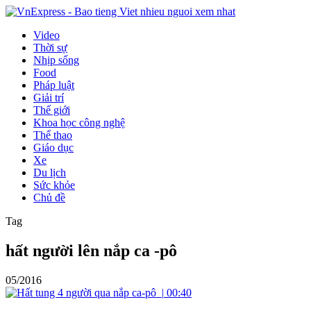
Video
Thời sự
Nhịp sống
Food
Pháp luật
Giải trí
Thế giới
Khoa học công nghệ
Thể thao
Giáo dục
Xe
Du lịch
Sức khỏe
Chủ đề
Tag
hất người lên nắp ca -pô
05/2016
|
00:40