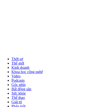
Thời sự
Thế giới
Kinh doanh
Khoa học công nghệ
Video
Podcasts
Góc nhìn
Bất động sản
Sức khỏe
Thể thao
Giải trí
Pháp luật