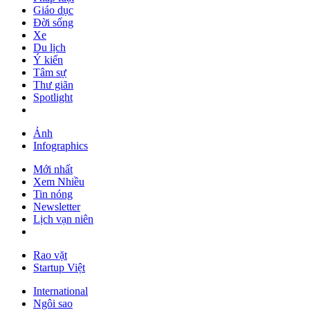
Giáo dục
Đời sống
Xe
Du lịch
Ý kiến
Tâm sự
Thư giãn
Spotlight
Ảnh
Infographics
Mới nhất
Xem Nhiều
Tin nóng
Newsletter
Lịch vạn niên
Rao vặt
Startup Việt
International
Ngôi sao