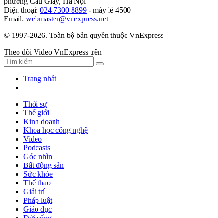
phường Cầu Giấy, Hà Nội
Điện thoại:
024 7300 8899
- máy lẻ 4500
Email:
webmaster@vnexpress.net
© 1997-2026. Toàn bộ bản quyền thuộc VnExpress
Theo dõi Video VnExpress trên
Trang nhất
Thời sự
Thế giới
Kinh doanh
Khoa học công nghệ
Video
Podcasts
Góc nhìn
Bất động sản
Sức khỏe
Thể thao
Giải trí
Pháp luật
Giáo dục
Đời sống