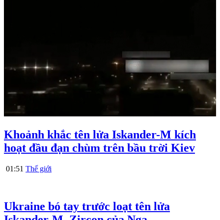
Khoảnh khắc tên lửa Iskander-M kích
hoạt đầu đạn chùm trên bầu trời Kiev
01:51
Thế giới
Ukraine bó tay trước loạt tên lửa
Iskander-M, Zircon của Nga