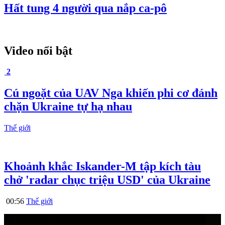
Hất tung 4 người qua nắp ca-pô
Video nổi bật
2
Cú ngoặt của UAV Nga khiến phi cơ đánh
chặn Ukraine tự hạ nhau
Thế giới
Khoảnh khắc Iskander-M tập kích tàu
chở 'radar chục triệu USD' của Ukraine
00:56
Thế giới