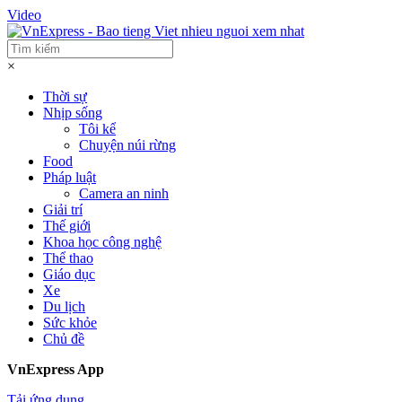
Video
×
Thời sự
Nhịp sống
Tôi kể
Chuyện núi rừng
Food
Pháp luật
Camera an ninh
Giải trí
Thế giới
Khoa học công nghệ
Thể thao
Giáo dục
Xe
Du lịch
Sức khỏe
Chủ đề
VnExpress App
Tải ứng dụng