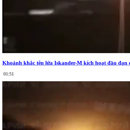
Khoảnh khắc tên lửa Iskander-M kích hoạt đầu đạn 
01:51