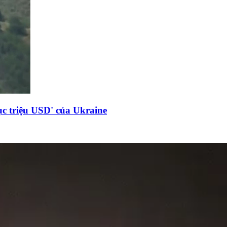
c triệu USD' của Ukraine