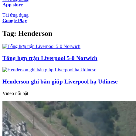
App store
Tải ứng dụng
Google Play
Tag:
Henderson
Tổng hợp trận Liverpool 5-0 Norwich
Henderson ghi bàn giúp Liverpool hạ Udinese
Video nổi bật