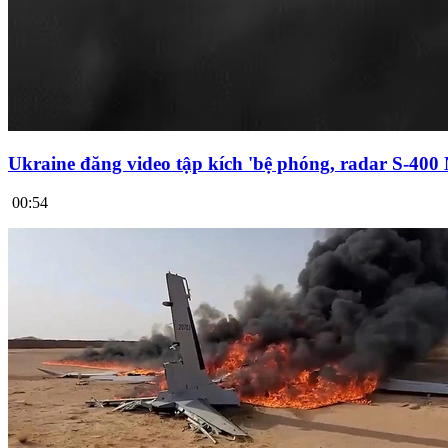
Ukraine đăng video tập kích 'bệ phóng, radar S-400
00:54