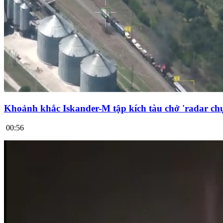
Khoảnh khắc Iskander-M tập kích tàu chở 'radar chụ
00:56