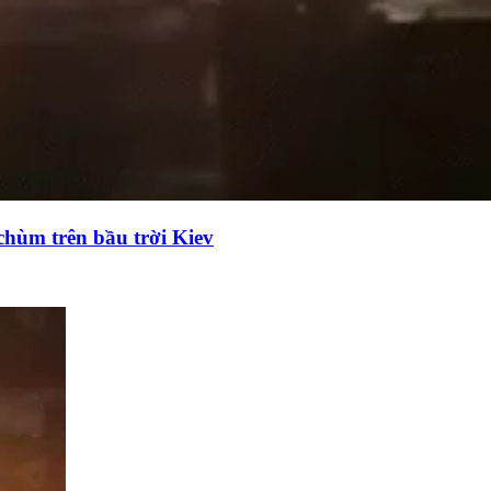
chùm trên bầu trời Kiev