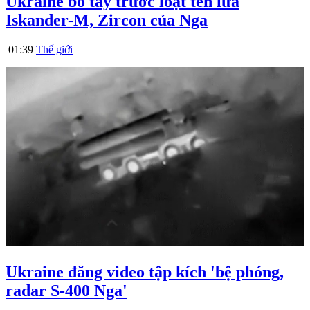
Ukraine bó tay trước loạt tên lửa
Iskander-M, Zircon của Nga
01:39
Thế giới
Ukraine đăng video tập kích 'bệ phóng,
radar S-400 Nga'