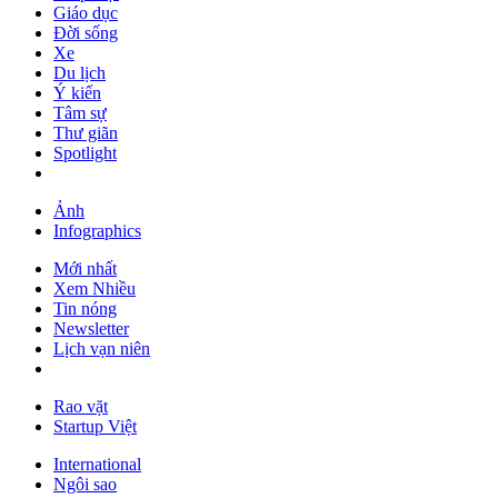
Giáo dục
Đời sống
Xe
Du lịch
Ý kiến
Tâm sự
Thư giãn
Spotlight
Ảnh
Infographics
Mới nhất
Xem Nhiều
Tin nóng
Newsletter
Lịch vạn niên
Rao vặt
Startup Việt
International
Ngôi sao