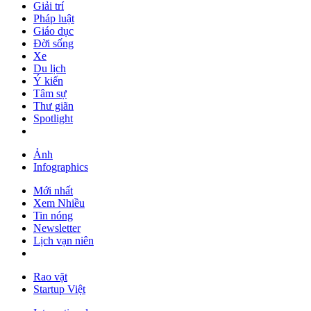
Giải trí
Pháp luật
Giáo dục
Đời sống
Xe
Du lịch
Ý kiến
Tâm sự
Thư giãn
Spotlight
Ảnh
Infographics
Mới nhất
Xem Nhiều
Tin nóng
Newsletter
Lịch vạn niên
Rao vặt
Startup Việt