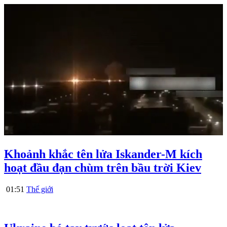
Khoảnh khắc tên lửa Iskander-M kích
hoạt đầu đạn chùm trên bầu trời Kiev
01:51
Thế giới