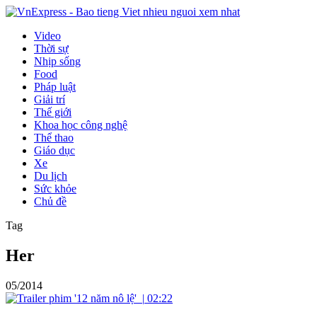
Video
Thời sự
Nhịp sống
Food
Pháp luật
Giải trí
Thế giới
Khoa học công nghệ
Thể thao
Giáo dục
Xe
Du lịch
Sức khỏe
Chủ đề
Tag
Her
05/2014
|
02:22