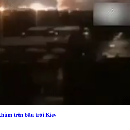
chùm trên bầu trời Kiev