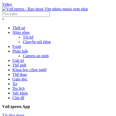
Video
×
Thời sự
Nhịp sống
Tôi kể
Chuyện núi rừng
Food
Pháp luật
Camera an ninh
Giải trí
Thế giới
Khoa học công nghệ
Thể thao
Giáo dục
Xe
Du lịch
Sức khỏe
Chủ đề
VnExpress App
Tải ứng dụng