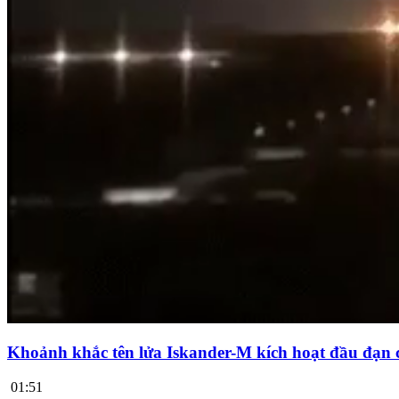
Khoảnh khắc tên lửa Iskander-M kích hoạt đầu đạn 
01:51