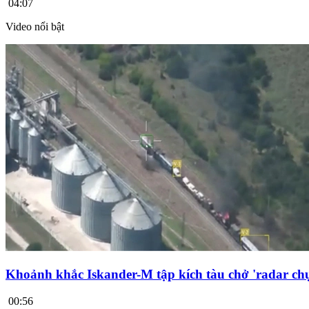
04:07
Video nổi bật
Khoảnh khắc Iskander-M tập kích tàu chở 'radar chụ
00:56