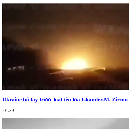
Ukraine bó tay trước loạt tên lửa Iskander-M, Zirco
01:39