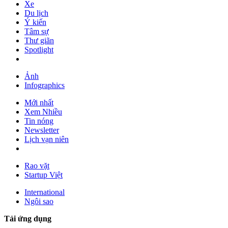
Xe
Du lịch
Ý kiến
Tâm sự
Thư giãn
Spotlight
Ảnh
Infographics
Mới nhất
Xem Nhiều
Tin nóng
Newsletter
Lịch vạn niên
Rao vặt
Startup Việt
International
Ngôi sao
Tải ứng dụng