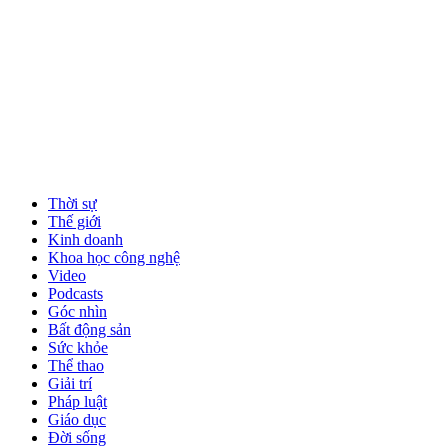
Thời sự
Thế giới
Kinh doanh
Khoa học công nghệ
Video
Podcasts
Góc nhìn
Bất động sản
Sức khỏe
Thể thao
Giải trí
Pháp luật
Giáo dục
Đời sống