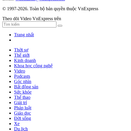
© 1997-2026. Toàn bộ bản quyền thuộc VnExpress
Theo dõi Video VnExpress trên
Trang nhất
Thời sự
Thế giới
Kinh doanh
Khoa học công nghệ
Video
Podcasts
Góc nhìn
Bất động sản
Sức khỏe
Thể thao
Giải trí
Pháp luật
Giáo dục
Đời sống
Xe
Du lịch