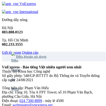
VnExpress
International
Đường dây nóng
Hà Nội
083.888.0123
Tp. Hồ Chí Minh
082.233.3555
Gửi tòa soạn
Quảng cáo
Điều khoản sử dụng
VnExpress - Báo tiếng Việt nhiều người xem nhất
Thuộc Bộ Khoa học Công nghệ
Số giấy phép: 548/GP-BTTTT do Bộ Thông tin và Truyền thông
cấp ngày 24/08/2021
Tổng biên tập: Phạm Văn Hiếu
Địa chỉ: Tầng 10, Tòa A FPT Tower, số 10 Phạm Văn Bạch,
phường Cầu Giấy, Hà Nội
Điện thoại:
024 7300 8899
- máy lẻ 4500
Email:
webmaster@vnexpress.net