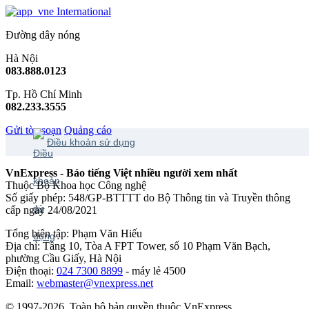
International
Đường dây nóng
Hà Nội
083.888.0123
Tp. Hồ Chí Minh
082.233.3555
Gửi tòa soạn
Quảng cáo
Điều khoản sử dụng
VnExpress - Báo tiếng Việt nhiều người xem nhất
Thuộc Bộ Khoa học Công nghệ
Số giấy phép: 548/GP-BTTTT do Bộ Thông tin và Truyền thông
cấp ngày 24/08/2021
Tổng biên tập: Phạm Văn Hiếu
Địa chỉ: Tầng 10, Tòa A FPT Tower, số 10 Phạm Văn Bạch,
phường Cầu Giấy, Hà Nội
Điện thoại:
024 7300 8899
- máy lẻ 4500
Email:
webmaster@vnexpress.net
© 1997-2026. Toàn bộ bản quyền thuộc VnExpress