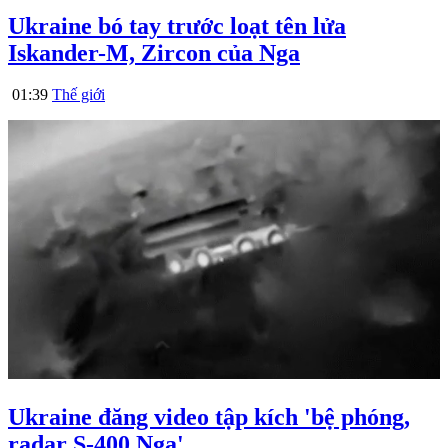
Ukraine bó tay trước loạt tên lửa
Iskander-M, Zircon của Nga
01:39
Thế giới
Ukraine đăng video tập kích 'bệ phóng,
radar S-400 Nga'