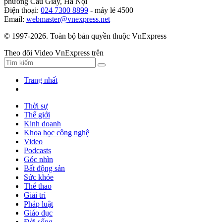
phường Cầu Giấy, Hà Nội
Điện thoại:
024 7300 8899
- máy lẻ 4500
Email:
webmaster@vnexpress.net
© 1997-2026. Toàn bộ bản quyền thuộc VnExpress
Theo dõi Video VnExpress trên
Trang nhất
Thời sự
Thế giới
Kinh doanh
Khoa học công nghệ
Video
Podcasts
Góc nhìn
Bất động sản
Sức khỏe
Thể thao
Giải trí
Pháp luật
Giáo dục
Đời sống