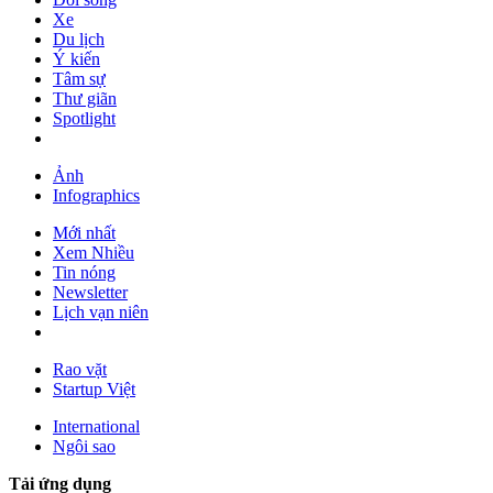
Xe
Du lịch
Ý kiến
Tâm sự
Thư giãn
Spotlight
Ảnh
Infographics
Mới nhất
Xem Nhiều
Tin nóng
Newsletter
Lịch vạn niên
Rao vặt
Startup Việt
International
Ngôi sao
Tải ứng dụng