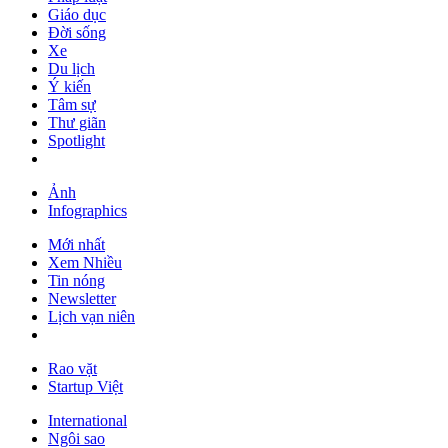
Giáo dục
Đời sống
Xe
Du lịch
Ý kiến
Tâm sự
Thư giãn
Spotlight
Ảnh
Infographics
Mới nhất
Xem Nhiều
Tin nóng
Newsletter
Lịch vạn niên
Rao vặt
Startup Việt
International
Ngôi sao