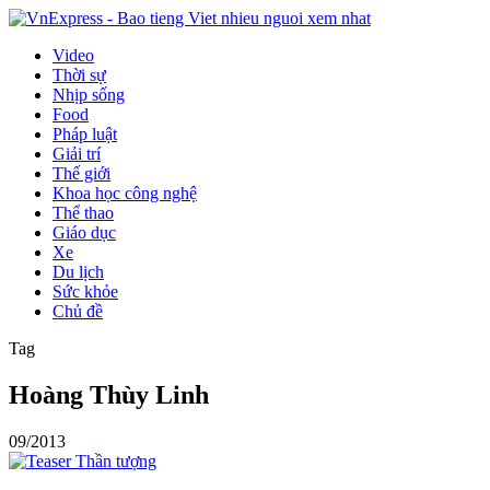
Video
Thời sự
Nhịp sống
Food
Pháp luật
Giải trí
Thế giới
Khoa học công nghệ
Thể thao
Giáo dục
Xe
Du lịch
Sức khỏe
Chủ đề
Tag
Hoàng Thùy Linh
09/2013