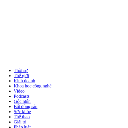
Thời sự
Thế giới
Kinh doanh
Khoa học công nghệ
Video
Podcasts
Góc nhìn
Bất động sản
Sức khỏe
Thể thao
Giải trí
Pháp luật