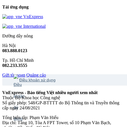
Tải ứng dụng
VnExpress
International
Đường dây nóng
Hà Nội
083.888.0123
Tp. Hồ Chí Minh
082.233.3555
Gửi tòa soạn
Quảng cáo
Điều khoản sử dụng
VnExpress - Báo tiếng Việt nhiều người xem nhất
Thuộc Bộ Khoa học Công nghệ
Số giấy phép: 548/GP-BTTTT do Bộ Thông tin và Truyền thông
cấp ngày 24/08/2021
Tổng biên tập: Phạm Văn Hiếu
Địa chỉ: Tầng 10, Tòa A FPT Tower, số 10 Phạm Văn Bạch,