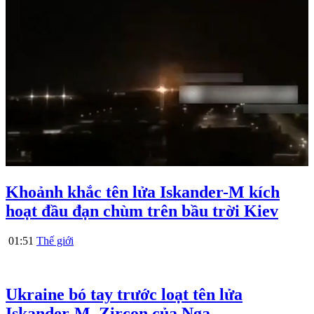
Khoảnh khắc tên lửa Iskander-M kích
hoạt đầu đạn chùm trên bầu trời Kiev
01:51
Thế giới
Ukraine bó tay trước loạt tên lửa
Iskander-M, Zircon của Nga