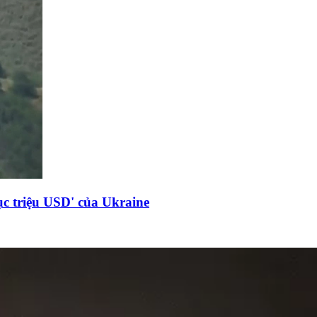
c triệu USD' của Ukraine