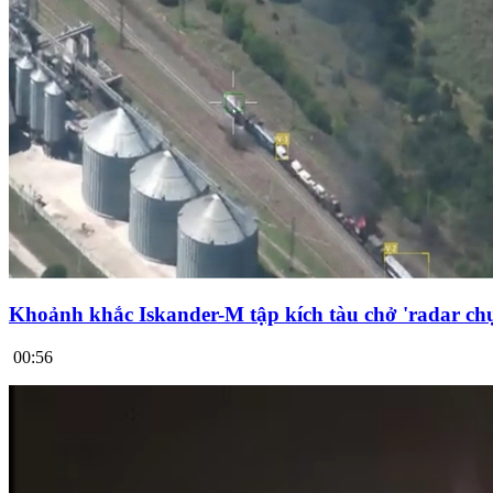
Khoảnh khắc Iskander-M tập kích tàu chở 'radar chụ
00:56