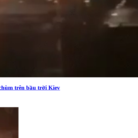
chùm trên bầu trời Kiev