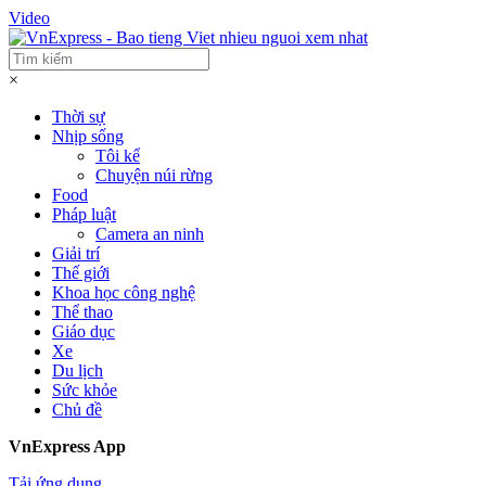
Video
×
Thời sự
Nhịp sống
Tôi kể
Chuyện núi rừng
Food
Pháp luật
Camera an ninh
Giải trí
Thế giới
Khoa học công nghệ
Thể thao
Giáo dục
Xe
Du lịch
Sức khỏe
Chủ đề
VnExpress App
Tải ứng dụng