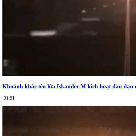
Khoảnh khắc tên lửa Iskander-M kích hoạt đầu đạn 
01:51