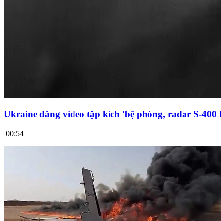
Ukraine đăng video tập kích 'bệ phóng, radar S-400
00:54