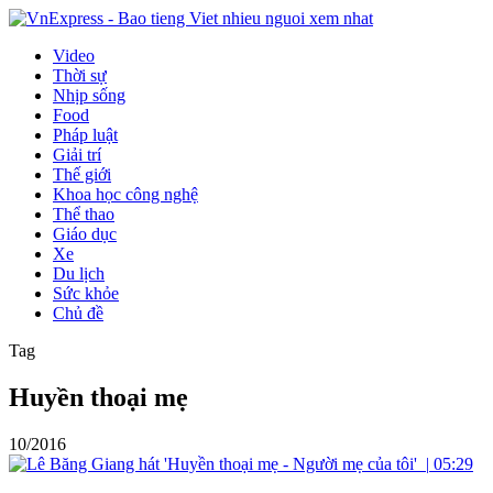
Video
Thời sự
Nhịp sống
Food
Pháp luật
Giải trí
Thế giới
Khoa học công nghệ
Thể thao
Giáo dục
Xe
Du lịch
Sức khỏe
Chủ đề
Tag
Huyền thoại mẹ
10/2016
|
05:29