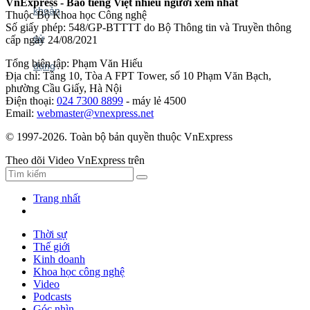
VnExpress - Báo tiếng Việt nhiều người xem nhất
Thuộc Bộ Khoa học Công nghệ
Số giấy phép: 548/GP-BTTTT do Bộ Thông tin và Truyền thông
cấp ngày 24/08/2021
Tổng biên tập: Phạm Văn Hiếu
Địa chỉ: Tầng 10, Tòa A FPT Tower, số 10 Phạm Văn Bạch,
phường Cầu Giấy, Hà Nội
Điện thoại:
024 7300 8899
- máy lẻ 4500
Email:
webmaster@vnexpress.net
© 1997-2026. Toàn bộ bản quyền thuộc VnExpress
Theo dõi Video VnExpress trên
Trang nhất
Thời sự
Thế giới
Kinh doanh
Khoa học công nghệ
Video
Podcasts
Góc nhìn