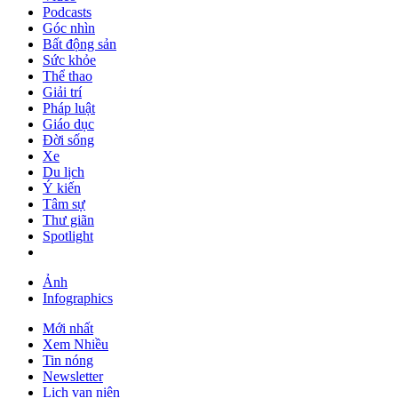
Podcasts
Góc nhìn
Bất động sản
Sức khỏe
Thể thao
Giải trí
Pháp luật
Giáo dục
Đời sống
Xe
Du lịch
Ý kiến
Tâm sự
Thư giãn
Spotlight
Ảnh
Infographics
Mới nhất
Xem Nhiều
Tin nóng
Newsletter
Lịch vạn niên