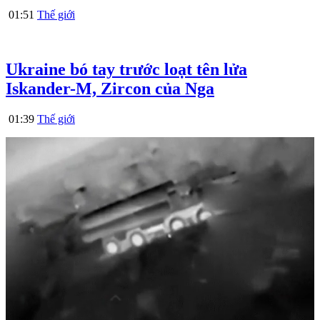
01:51
Thế giới
Ukraine bó tay trước loạt tên lửa
Iskander-M, Zircon của Nga
01:39
Thế giới