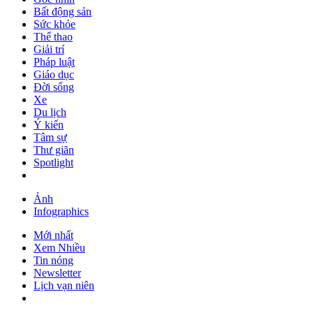
Bất động sản
Sức khỏe
Thể thao
Giải trí
Pháp luật
Giáo dục
Đời sống
Xe
Du lịch
Ý kiến
Tâm sự
Thư giãn
Spotlight
Ảnh
Infographics
Mới nhất
Xem Nhiều
Tin nóng
Newsletter
Lịch vạn niên