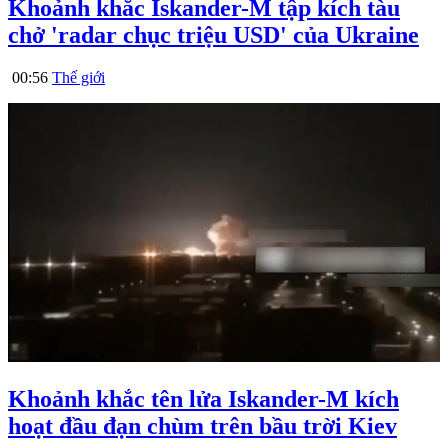
Khoảnh khắc Iskander-M tập kích tàu
chở 'radar chục triệu USD' của Ukraine
00:56
Thế giới
Khoảnh khắc tên lửa Iskander-M kích
hoạt đầu đạn chùm trên bầu trời Kiev