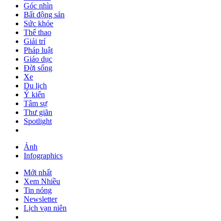
Góc nhìn
Bất động sản
Sức khỏe
Thể thao
Giải trí
Pháp luật
Giáo dục
Đời sống
Xe
Du lịch
Ý kiến
Tâm sự
Thư giãn
Spotlight
Ảnh
Infographics
Mới nhất
Xem Nhiều
Tin nóng
Newsletter
Lịch vạn niên