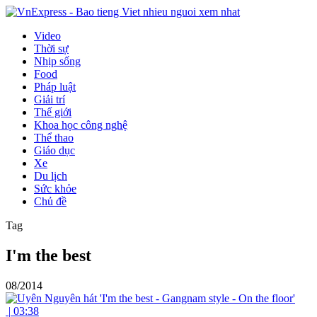
Video
Thời sự
Nhịp sống
Food
Pháp luật
Giải trí
Thế giới
Khoa học công nghệ
Thể thao
Giáo dục
Xe
Du lịch
Sức khỏe
Chủ đề
Tag
I'm the best
08/2014
|
03:38