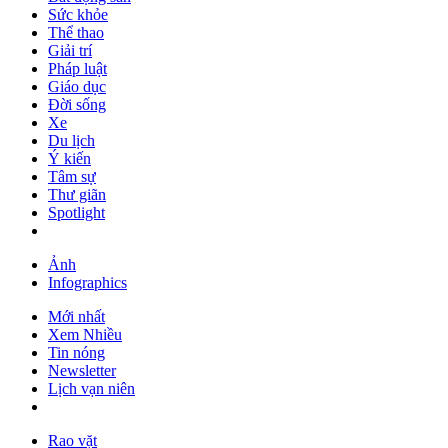
Sức khỏe
Thể thao
Giải trí
Pháp luật
Giáo dục
Đời sống
Xe
Du lịch
Ý kiến
Tâm sự
Thư giãn
Spotlight
Ảnh
Infographics
Mới nhất
Xem Nhiều
Tin nóng
Newsletter
Lịch vạn niên
Rao vặt