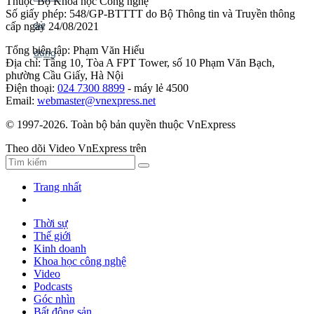
Thuộc Bộ Khoa học Công nghệ
Số giấy phép: 548/GP-BTTTT do Bộ Thông tin và Truyền thông
cấp ngày 24/08/2021
Tổng biên tập: Phạm Văn Hiếu
Địa chỉ: Tầng 10, Tòa A FPT Tower, số 10 Phạm Văn Bạch,
phường Cầu Giấy, Hà Nội
Điện thoại:
024 7300 8899
- máy lẻ 4500
Email:
webmaster@vnexpress.net
© 1997-2026. Toàn bộ bản quyền thuộc VnExpress
Theo dõi Video VnExpress trên
Trang nhất
Thời sự
Thế giới
Kinh doanh
Khoa học công nghệ
Video
Podcasts
Góc nhìn
Bất động sản