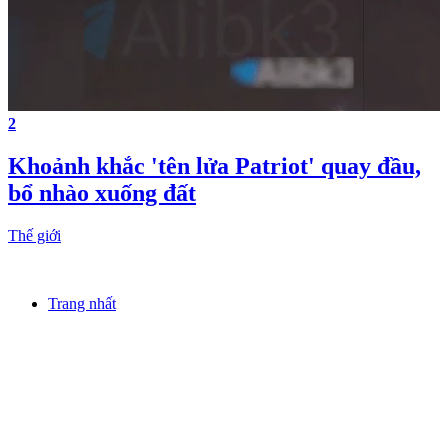
2
Khoảnh khắc 'tên lửa Patriot' quay đầu,
bổ nhào xuống đất
Thế giới
Trang nhất