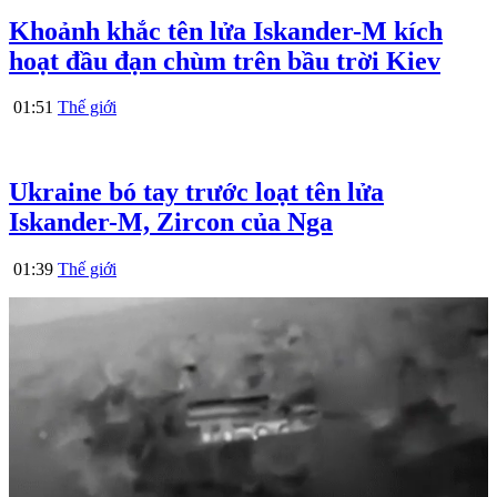
Khoảnh khắc tên lửa Iskander-M kích
hoạt đầu đạn chùm trên bầu trời Kiev
01:51
Thế giới
Ukraine bó tay trước loạt tên lửa
Iskander-M, Zircon của Nga
01:39
Thế giới