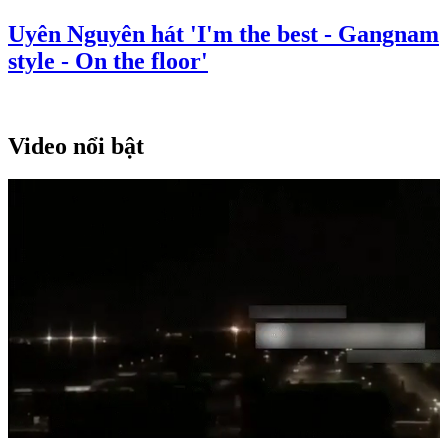
Uyên Nguyên hát 'I'm the best - Gangnam
style - On the floor'
Video nổi bật