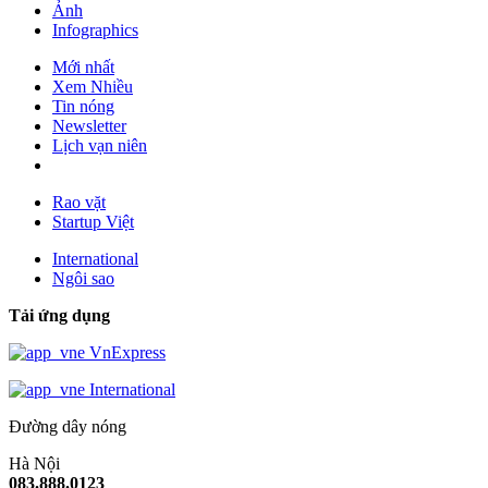
Ảnh
Infographics
Mới nhất
Xem Nhiều
Tin nóng
Newsletter
Lịch vạn niên
Rao vặt
Startup Việt
International
Ngôi sao
Tải ứng dụng
VnExpress
International
Đường dây nóng
Hà Nội
083.888.0123