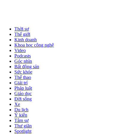
Thời sự
Thế giới
Kinh doanh
Khoa học công nghệ
Video
Podcasts
Góc nhìn
Bất động sản
Sức khỏe
Thể thao
Giải trí
Pháp luật
Giáo dục
Đời sống
Xe
Du lịch
Ý kiến
Tâm sự
Thư giãn
Spotlight