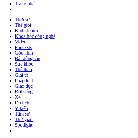
Trang nhất
Thời sự
Thế giới
Kinh doanh
Khoa học công nghệ
Video
Podcasts
Góc nhìn
Bất động sản
Sức khỏe
Thể thao
Giải trí
Pháp luật
Giáo dục
Đời sống
Xe
Du lịch
Ý kiến
Tâm sự
Thư giãn
Spotlight