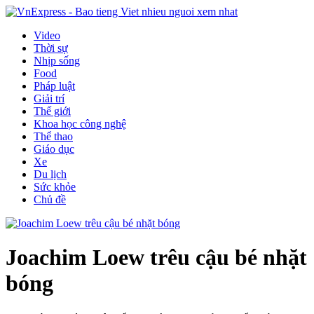
Video
Thời sự
Nhịp sống
Food
Pháp luật
Giải trí
Thế giới
Khoa học công nghệ
Thể thao
Giáo dục
Xe
Du lịch
Sức khỏe
Chủ đề
Joachim Loew trêu cậu bé nhặt
bóng