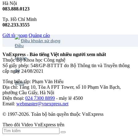
Hà Nội
083.888.0123
Tp. Hồ Chí Minh
082.233.3555
Gửi tòa soạn
Quảng cáo
Điều khoản sử dụng
VnExpress - Báo tiếng Việt nhiều người xem nhất
Thuộc Bộ Khoa học Công nghệ
Số giấy phép: 548/GP-BTTTT do Bộ Thông tin và Truyền thông
cấp ngày 24/08/2021
Tổng biên tập: Phạm Văn Hiếu
Địa chỉ: Tầng 10, Tòa A FPT Tower, số 10 Phạm Văn Bạch,
phường Cầu Giấy, Hà Nội
Điện thoại:
024 7300 8899
- máy lẻ 4500
Email:
webmaster@vnexpress.net
© 1997-2026. Toàn bộ bản quyền thuộc VnExpress
Theo dõi Video VnExpress trên