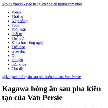
Video
Thời sự
Nhịp sống
Food
Pháp luật
Giải trí
Thế giới
Khoa học công nghệ
Thể thao
Giáo dục
Xe
Du lịch
Sức khỏe
Chủ đề
Kagawa hỏng ăn sau pha kiến
tạo của Van Persie