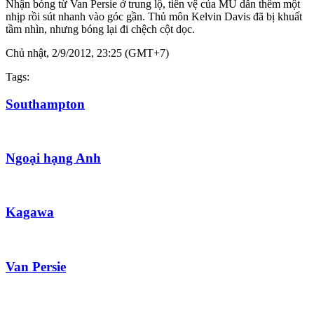
Nhận bóng từ Van Persie ở trung lộ, tiền vệ của MU dẫn thêm một
nhịp rồi sút nhanh vào góc gần. Thủ môn Kelvin Davis đã bị khuất
tầm nhìn, nhưng bóng lại đi chệch cột dọc.
Chủ nhật, 2/9/2012, 23:25 (GMT+7)
Tags:
Southampton
Ngoại hạng Anh
Kagawa
Van Persie