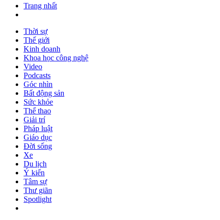
Trang nhất
Thời sự
Thế giới
Kinh doanh
Khoa học công nghệ
Video
Podcasts
Góc nhìn
Bất động sản
Sức khỏe
Thể thao
Giải trí
Pháp luật
Giáo dục
Đời sống
Xe
Du lịch
Ý kiến
Tâm sự
Thư giãn
Spotlight