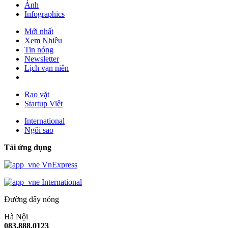
Ảnh
Infographics
Mới nhất
Xem Nhiều
Tin nóng
Newsletter
Lịch vạn niên
Rao vặt
Startup Việt
International
Ngôi sao
Tải ứng dụng
VnExpress
International
Đường dây nóng
Hà Nội
083.888.0123