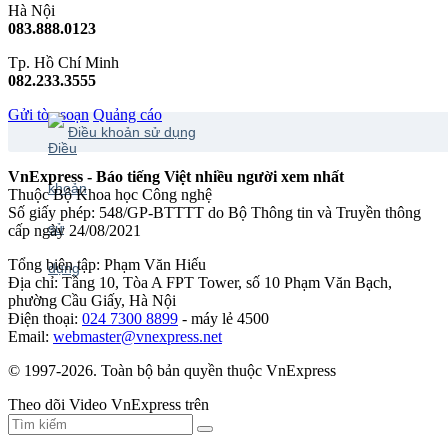
Hà Nội
083.888.0123
Tp. Hồ Chí Minh
082.233.3555
Gửi tòa soạn
Quảng cáo
Điều khoản sử dụng
VnExpress - Báo tiếng Việt nhiều người xem nhất
Thuộc Bộ Khoa học Công nghệ
Số giấy phép: 548/GP-BTTTT do Bộ Thông tin và Truyền thông
cấp ngày 24/08/2021
Tổng biên tập: Phạm Văn Hiếu
Địa chỉ: Tầng 10, Tòa A FPT Tower, số 10 Phạm Văn Bạch,
phường Cầu Giấy, Hà Nội
Điện thoại:
024 7300 8899
- máy lẻ 4500
Email:
webmaster@vnexpress.net
© 1997-2026. Toàn bộ bản quyền thuộc VnExpress
Theo dõi Video VnExpress trên