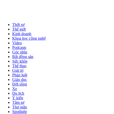
Thời sự
Thế giới
Kinh doanh
Khoa học công nghệ
Video
Podcasts
Góc nhìn
Bất động sản
Sức khỏe
Thể thao
Giải trí
Pháp luật
Giáo dục
Đời sống
Xe
Du lịch
Ý kiến
Tâm sự
Thư giãn
Spotlight