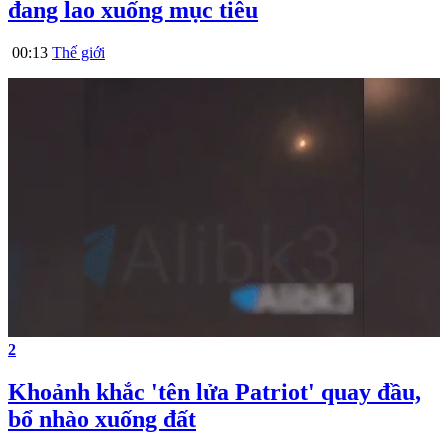
đang lao xuống mục tiêu
00:13
Thế giới
2
Khoảnh khắc 'tên lửa Patriot' quay đầu,
bổ nhào xuống đất