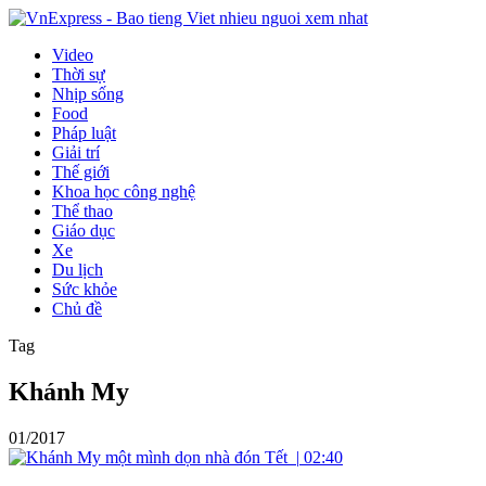
Video
Thời sự
Nhịp sống
Food
Pháp luật
Giải trí
Thế giới
Khoa học công nghệ
Thể thao
Giáo dục
Xe
Du lịch
Sức khỏe
Chủ đề
Tag
Khánh My
01/2017
|
02:40