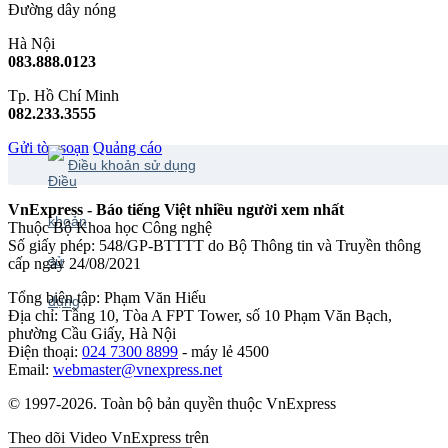
Đường dây nóng
Hà Nội
083.888.0123
Tp. Hồ Chí Minh
082.233.3555
Gửi tòa soạn
Quảng cáo
Điều khoản sử dụng
VnExpress - Báo tiếng Việt nhiều người xem nhất
Thuộc Bộ Khoa học Công nghệ
Số giấy phép: 548/GP-BTTTT do Bộ Thông tin và Truyền thông
cấp ngày 24/08/2021
Tổng biên tập: Phạm Văn Hiếu
Địa chỉ: Tầng 10, Tòa A FPT Tower, số 10 Phạm Văn Bạch,
phường Cầu Giấy, Hà Nội
Điện thoại:
024 7300 8899
- máy lẻ 4500
Email:
webmaster@vnexpress.net
© 1997-2026. Toàn bộ bản quyền thuộc VnExpress
Theo dõi Video VnExpress trên