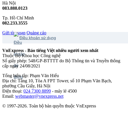
Hà Nội
083.888.0123
Tp. Hồ Chí Minh
082.233.3555
Gửi tòa soạn
Quảng cáo
Điều khoản sử dụng
VnExpress - Báo tiếng Việt nhiều người xem nhất
Thuộc Bộ Khoa học Công nghệ
Số giấy phép: 548/GP-BTTTT do Bộ Thông tin và Truyền thông
cấp ngày 24/08/2021
Tổng biên tập: Phạm Văn Hiếu
Địa chỉ: Tầng 10, Tòa A FPT Tower, số 10 Phạm Văn Bạch,
phường Cầu Giấy, Hà Nội
Điện thoại:
024 7300 8899
- máy lẻ 4500
Email:
webmaster@vnexpress.net
© 1997-2026. Toàn bộ bản quyền thuộc VnExpress