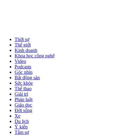
Thời sự
Thế giới
Kinh doanh
Khoa học công nghệ
Video
Podcasts
Góc nhìn
Bất động sản
Sức khỏe
Thể thao
Giải trí
Pháp luật
Giáo dục
Đời sống
Xe
Du lịch
Ý kiến
Tâm sự