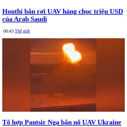
Houthi bắn rơi UAV hàng chục triệu USD
của Arab Saudi
00:43
Thế giới
Tổ hợp Pantsir Nga bắn nổ UAV Ukraine