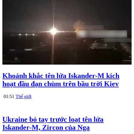
Khoảnh khắc tên lửa Iskander-M kích
hoạt đầu đạn chùm trên bầu trời Kiev
01:51
Thế giới
Ukraine bó tay trước loạt tên lửa
Iskander-M, Zircon của Nga