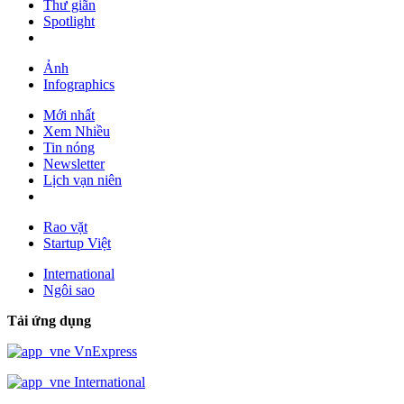
Thư giãn
Spotlight
Ảnh
Infographics
Mới nhất
Xem Nhiều
Tin nóng
Newsletter
Lịch vạn niên
Rao vặt
Startup Việt
International
Ngôi sao
Tải ứng dụng
VnExpress
International