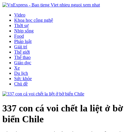
Video
Khoa học công nghệ
Thời sự
Nhịp sống
Food
Pháp luật
Giải trí
Thế giới
Thể thao
Giáo dục
Xe
Du lịch
Sức khỏe
Chủ đề
337 con cá voi chết la liệt ở bờ
biển Chile