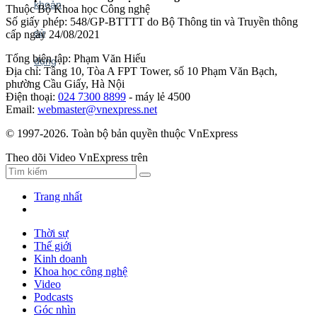
Thuộc Bộ Khoa học Công nghệ
Số giấy phép: 548/GP-BTTTT do Bộ Thông tin và Truyền thông
cấp ngày 24/08/2021
Tổng biên tập: Phạm Văn Hiếu
Địa chỉ: Tầng 10, Tòa A FPT Tower, số 10 Phạm Văn Bạch,
phường Cầu Giấy, Hà Nội
Điện thoại:
024 7300 8899
- máy lẻ 4500
Email:
webmaster@vnexpress.net
© 1997-2026. Toàn bộ bản quyền thuộc VnExpress
Theo dõi Video VnExpress trên
Trang nhất
Thời sự
Thế giới
Kinh doanh
Khoa học công nghệ
Video
Podcasts
Góc nhìn