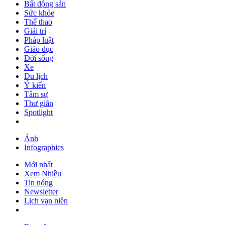
Bất động sản
Sức khỏe
Thể thao
Giải trí
Pháp luật
Giáo dục
Đời sống
Xe
Du lịch
Ý kiến
Tâm sự
Thư giãn
Spotlight
Ảnh
Infographics
Mới nhất
Xem Nhiều
Tin nóng
Newsletter
Lịch vạn niên