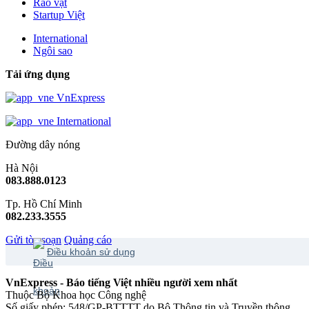
Rao vặt
Startup Việt
International
Ngôi sao
Tải ứng dụng
VnExpress
International
Đường dây nóng
Hà Nội
083.888.0123
Tp. Hồ Chí Minh
082.233.3555
Gửi tòa soạn
Quảng cáo
Điều khoản sử dụng
VnExpress - Báo tiếng Việt nhiều người xem nhất
Thuộc Bộ Khoa học Công nghệ
Số giấy phép: 548/GP-BTTTT do Bộ Thông tin và Truyền thông