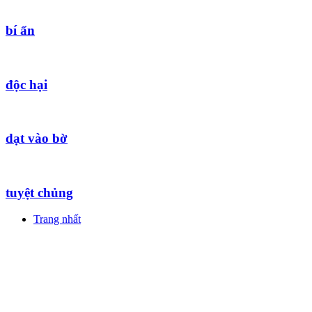
bí ẩn
độc hại
dạt vào bờ
tuyệt chủng
Trang nhất