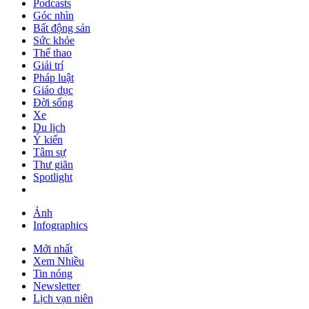
Podcasts
Góc nhìn
Bất động sản
Sức khỏe
Thể thao
Giải trí
Pháp luật
Giáo dục
Đời sống
Xe
Du lịch
Ý kiến
Tâm sự
Thư giãn
Spotlight
Ảnh
Infographics
Mới nhất
Xem Nhiều
Tin nóng
Newsletter
Lịch vạn niên