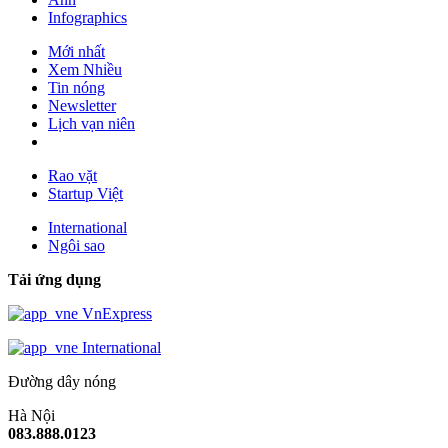
Infographics
Mới nhất
Xem Nhiều
Tin nóng
Newsletter
Lịch vạn niên
Rao vặt
Startup Việt
International
Ngôi sao
Tải ứng dụng
VnExpress
International
Đường dây nóng
Hà Nội
083.888.0123