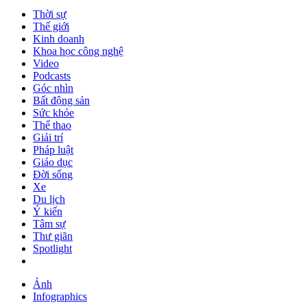
Thời sự
Thế giới
Kinh doanh
Khoa học công nghệ
Video
Podcasts
Góc nhìn
Bất động sản
Sức khỏe
Thể thao
Giải trí
Pháp luật
Giáo dục
Đời sống
Xe
Du lịch
Ý kiến
Tâm sự
Thư giãn
Spotlight
Ảnh
Infographics