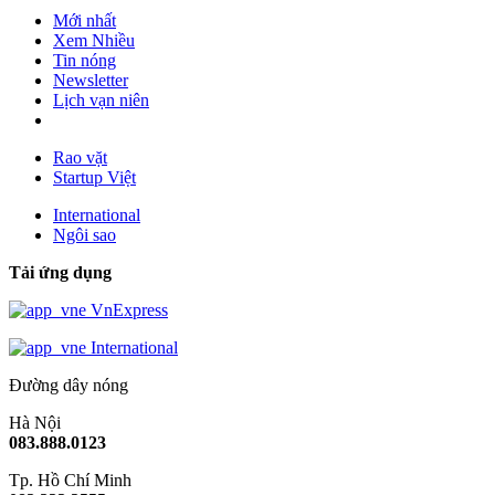
Mới nhất
Xem Nhiều
Tin nóng
Newsletter
Lịch vạn niên
Rao vặt
Startup Việt
International
Ngôi sao
Tải ứng dụng
VnExpress
International
Đường dây nóng
Hà Nội
083.888.0123
Tp. Hồ Chí Minh