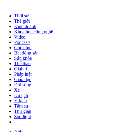
Thời sự
Thế giới
Kinh doanh
Khoa học công nghệ
Video
Podcasts
Góc nhìn
Bất động sản
Sức khỏe
Thể thao
Giải trí
Pháp luật
Giáo dục
Đời sống
Xe
Du lịch
Ý kiến
Tâm sự
Thư giãn
Spotlight
Ảnh