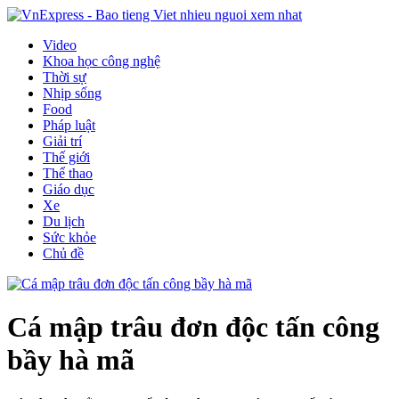
Video
Khoa học công nghệ
Thời sự
Nhịp sống
Food
Pháp luật
Giải trí
Thế giới
Thể thao
Giáo dục
Xe
Du lịch
Sức khỏe
Chủ đề
Cá mập trâu đơn độc tấn công
bầy hà mã