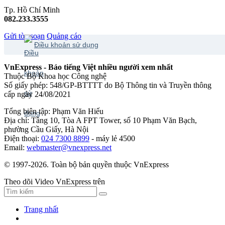
Tp. Hồ Chí Minh
082.233.3555
Gửi tòa soạn
Quảng cáo
Điều khoản sử dụng
VnExpress - Báo tiếng Việt nhiều người xem nhất
Thuộc Bộ Khoa học Công nghệ
Số giấy phép: 548/GP-BTTTT do Bộ Thông tin và Truyền thông
cấp ngày 24/08/2021
Tổng biên tập: Phạm Văn Hiếu
Địa chỉ: Tầng 10, Tòa A FPT Tower, số 10 Phạm Văn Bạch,
phường Cầu Giấy, Hà Nội
Điện thoại:
024 7300 8899
- máy lẻ 4500
Email:
webmaster@vnexpress.net
© 1997-2026. Toàn bộ bản quyền thuộc VnExpress
Theo dõi Video VnExpress trên
Trang nhất