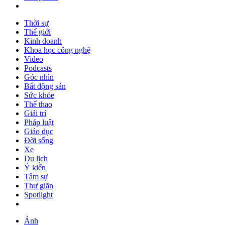
Thời sự
Thế giới
Kinh doanh
Khoa học công nghệ
Video
Podcasts
Góc nhìn
Bất động sản
Sức khỏe
Thể thao
Giải trí
Pháp luật
Giáo dục
Đời sống
Xe
Du lịch
Ý kiến
Tâm sự
Thư giãn
Spotlight
Ảnh