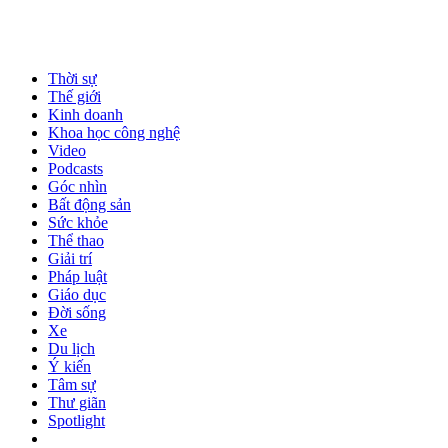
Thời sự
Thế giới
Kinh doanh
Khoa học công nghệ
Video
Podcasts
Góc nhìn
Bất động sản
Sức khỏe
Thể thao
Giải trí
Pháp luật
Giáo dục
Đời sống
Xe
Du lịch
Ý kiến
Tâm sự
Thư giãn
Spotlight