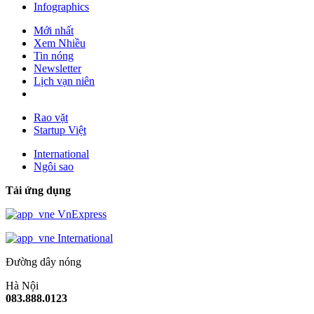
Infographics
Mới nhất
Xem Nhiều
Tin nóng
Newsletter
Lịch vạn niên
Rao vặt
Startup Việt
International
Ngôi sao
Tải ứng dụng
VnExpress
International
Đường dây nóng
Hà Nội
083.888.0123