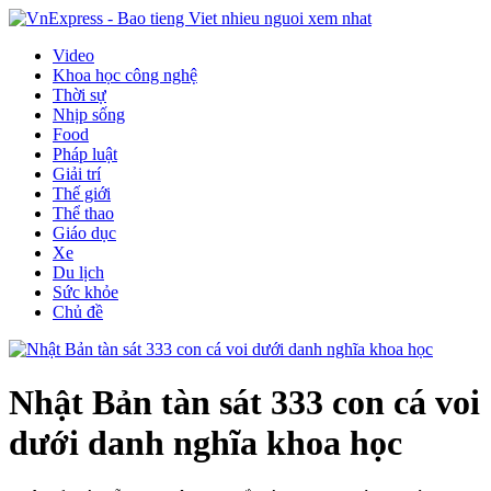
Video
Khoa học công nghệ
Thời sự
Nhịp sống
Food
Pháp luật
Giải trí
Thế giới
Thể thao
Giáo dục
Xe
Du lịch
Sức khỏe
Chủ đề
Nhật Bản tàn sát 333 con cá voi
dưới danh nghĩa khoa học