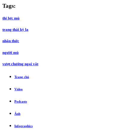
Tags:
thị lực mù
trạng thái kỳ lạ
nhận thức
người mù
vượt chướng ngại vật
Trang chủ
Video
Podcasts
Ảnh
Infographics