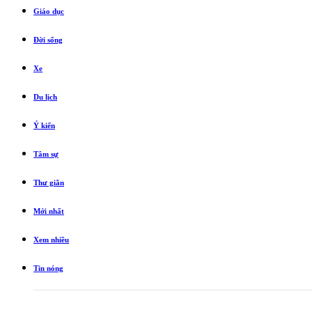
Giáo dục
Đời sống
Xe
Du lịch
Ý kiến
Tâm sự
Thư giãn
Mới nhất
Xem nhiều
Tin nóng