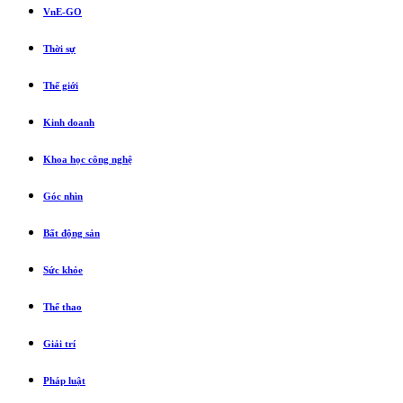
VnE-GO
Thời sự
Thế giới
Kinh doanh
Khoa học công nghệ
Góc nhìn
Bất động sản
Sức khỏe
Thể thao
Giải trí
Pháp luật