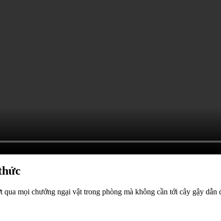
 thức
ợt qua mọi chướng ngại vật trong phòng mà không cần tới cây gậy dẫn