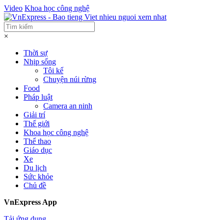
Video
Khoa học công nghệ
×
Thời sự
Nhịp sống
Tôi kể
Chuyện núi rừng
Food
Pháp luật
Camera an ninh
Giải trí
Thế giới
Khoa học công nghệ
Thể thao
Giáo dục
Xe
Du lịch
Sức khỏe
Chủ đề
VnExpress App
Tải ứng dụng