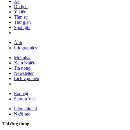
Xe
Du lịch
Ý kiến
Tâm sự
Thư giãn
Spotlight
Ảnh
Infographics
Mới nhất
Xem Nhiều
Tin nóng
Newsletter
Lịch vạn niên
Rao vặt
Startup Việt
International
Ngôi sao
Tải ứng dụng