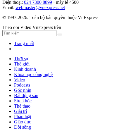
Điện thoại:
024 7300 8899
- máy lẻ 4500
Email:
webmaster@vnexpress.net
© 1997-2026. Toàn bộ bản quyền thuộc VnExpress
Theo dõi Video VnExpress trên
Trang nhất
Thời sự
Thế giới
Kinh doanh
Khoa học công nghệ
Video
Podcasts
Góc nhìn
Bất động sản
Sức khỏe
Thể thao
Giải trí
Pháp luật
Giáo dục
Đời sống