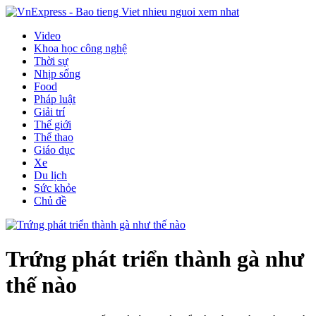
Video
Khoa học công nghệ
Thời sự
Nhịp sống
Food
Pháp luật
Giải trí
Thế giới
Thể thao
Giáo dục
Xe
Du lịch
Sức khỏe
Chủ đề
Trứng phát triển thành gà như
thế nào