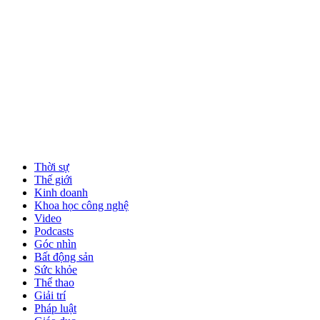
Thời sự
Thế giới
Kinh doanh
Khoa học công nghệ
Video
Podcasts
Góc nhìn
Bất động sản
Sức khỏe
Thể thao
Giải trí
Pháp luật