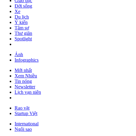
Giáo dục
Đời sống
Xe
Du lịch
Ý kiến
Tâm sự
Thư giãn
Spotlight
Ảnh
Infographics
Mới nhất
Xem Nhiều
Tin nóng
Newsletter
Lịch vạn niên
Rao vặt
Startup Việt
International
Ngôi sao