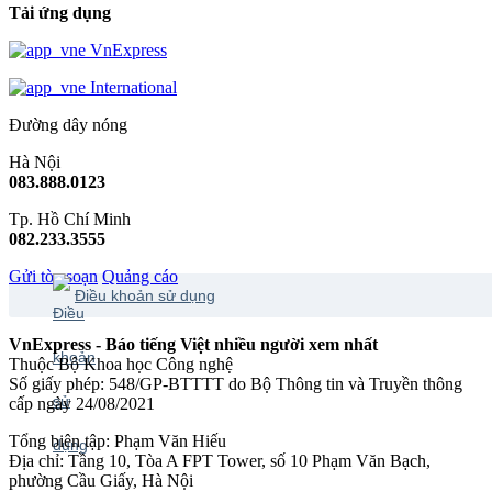
Tải ứng dụng
VnExpress
International
Đường dây nóng
Hà Nội
083.888.0123
Tp. Hồ Chí Minh
082.233.3555
Gửi tòa soạn
Quảng cáo
Điều khoản sử dụng
VnExpress - Báo tiếng Việt nhiều người xem nhất
Thuộc Bộ Khoa học Công nghệ
Số giấy phép: 548/GP-BTTTT do Bộ Thông tin và Truyền thông
cấp ngày 24/08/2021
Tổng biên tập: Phạm Văn Hiếu
Địa chỉ: Tầng 10, Tòa A FPT Tower, số 10 Phạm Văn Bạch,
phường Cầu Giấy, Hà Nội