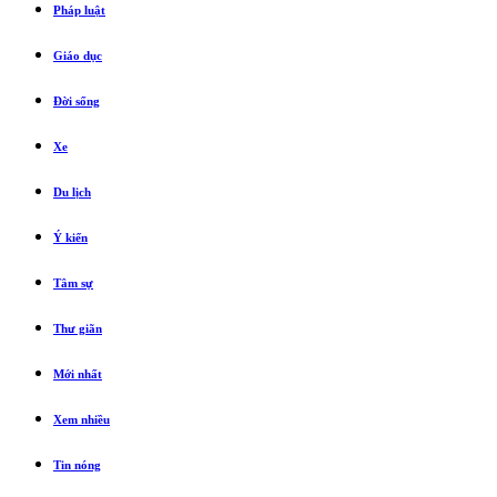
Pháp luật
Giáo dục
Đời sống
Xe
Du lịch
Ý kiến
Tâm sự
Thư giãn
Mới nhất
Xem nhiều
Tin nóng