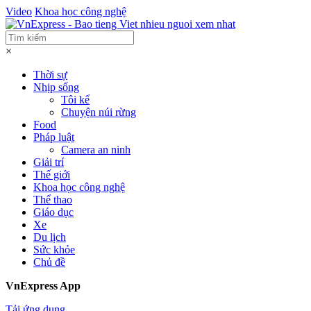
Video
Khoa học công nghệ
×
Thời sự
Nhịp sống
Tôi kể
Chuyện núi rừng
Food
Pháp luật
Camera an ninh
Giải trí
Thế giới
Khoa học công nghệ
Thể thao
Giáo dục
Xe
Du lịch
Sức khỏe
Chủ đề
VnExpress App
Tải ứng dụng