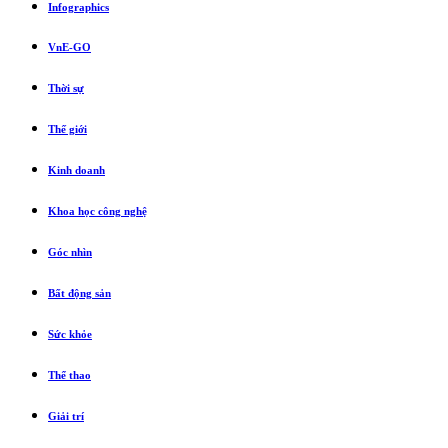
Infographics
VnE-GO
Thời sự
Thế giới
Kinh doanh
Khoa học công nghệ
Góc nhìn
Bất động sản
Sức khỏe
Thể thao
Giải trí