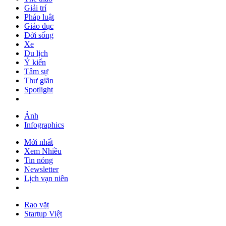
Giải trí
Pháp luật
Giáo dục
Đời sống
Xe
Du lịch
Ý kiến
Tâm sự
Thư giãn
Spotlight
Ảnh
Infographics
Mới nhất
Xem Nhiều
Tin nóng
Newsletter
Lịch vạn niên
Rao vặt
Startup Việt