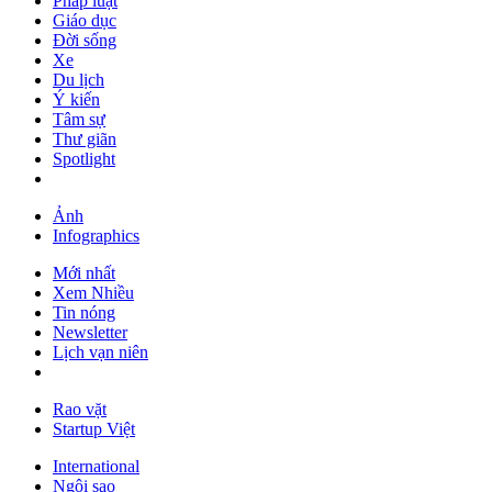
Pháp luật
Giáo dục
Đời sống
Xe
Du lịch
Ý kiến
Tâm sự
Thư giãn
Spotlight
Ảnh
Infographics
Mới nhất
Xem Nhiều
Tin nóng
Newsletter
Lịch vạn niên
Rao vặt
Startup Việt
International
Ngôi sao