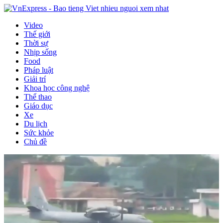
Video
Thế giới
Thời sự
Nhịp sống
Food
Pháp luật
Giải trí
Khoa học công nghệ
Thể thao
Giáo dục
Xe
Du lịch
Sức khỏe
Chủ đề