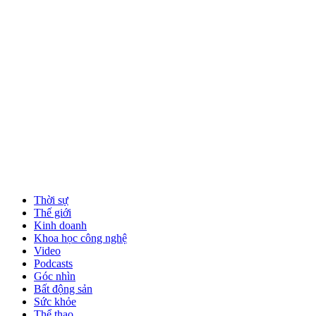
Thời sự
Thế giới
Kinh doanh
Khoa học công nghệ
Video
Podcasts
Góc nhìn
Bất động sản
Sức khỏe
Thể thao