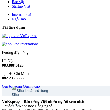
Rao vặt
Startup Việt
International
Ngôi sao
Tải ứng dụng
VnExpress
International
Đường dây nóng
Hà Nội
083.888.0123
Tp. Hồ Chí Minh
082.233.3555
Gửi tòa soạn
Quảng cáo
Điều khoản sử dụng
VnExpress - Báo tiếng Việt nhiều người xem nhất
Thuộc Bộ Khoa học Công nghệ