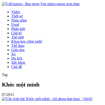
Video
Thời sự
Nhịp sống
Food
Pháp luật
Giải trí
Thế giới
Khoa học công nghệ
Thể thao
Giáo dục
Xe
Du lịch
Sức khỏe
Chủ đề
Tag
Khóc một mình
07/2015
|
04:05