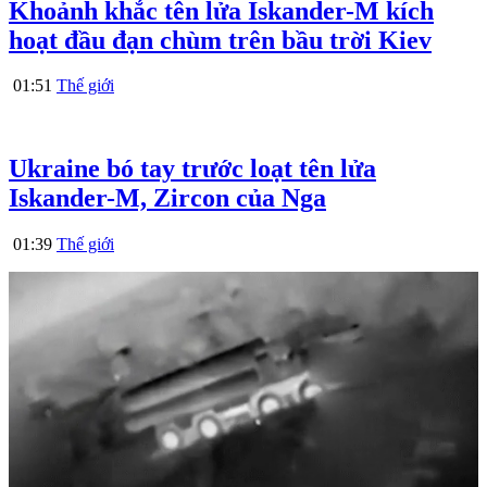
Khoảnh khắc tên lửa Iskander-M kích
hoạt đầu đạn chùm trên bầu trời Kiev
01:51
Thế giới
Ukraine bó tay trước loạt tên lửa
Iskander-M, Zircon của Nga
01:39
Thế giới