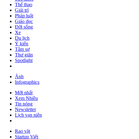
Thể thao
Giải trí
Pháp luật
Giáo dục
Đời sống
Xe
Du lịch
Ý kiến
Tâm sự
Thư giãn
Spotlight
Ảnh
Infographics
Mới nhất
Xem Nhiều
Tin nóng
Newsletter
Lịch vạn niên
Rao vặt
Startup Việt