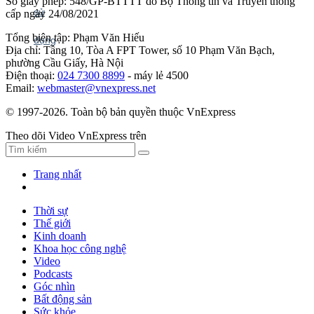
Số giấy phép: 548/GP-BTTTT do Bộ Thông tin và Truyền thông
cấp ngày 24/08/2021
Tổng biên tập: Phạm Văn Hiếu
Địa chỉ: Tầng 10, Tòa A FPT Tower, số 10 Phạm Văn Bạch,
phường Cầu Giấy, Hà Nội
Điện thoại:
024 7300 8899
- máy lẻ 4500
Email:
webmaster@vnexpress.net
© 1997-2026. Toàn bộ bản quyền thuộc VnExpress
Theo dõi Video VnExpress trên
Trang nhất
Thời sự
Thế giới
Kinh doanh
Khoa học công nghệ
Video
Podcasts
Góc nhìn
Bất động sản
Sức khỏe