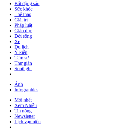
Bất động sản
Sức khỏe
Thể thao
Giải trí
Pháp luật
Giáo dục
Đời sống
Xe
Du lịch
Ý kiến
Tâm sự
Thư giãn
Spotlight
Ảnh
Infographics
Mới nhất
Xem Nhiều
Tin nóng
Newsletter
Lịch vạn niên