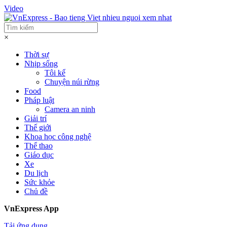
Video
×
Thời sự
Nhịp sống
Tôi kể
Chuyện núi rừng
Food
Pháp luật
Camera an ninh
Giải trí
Thế giới
Khoa học công nghệ
Thể thao
Giáo dục
Xe
Du lịch
Sức khỏe
Chủ đề
VnExpress App
Tải ứng dụng