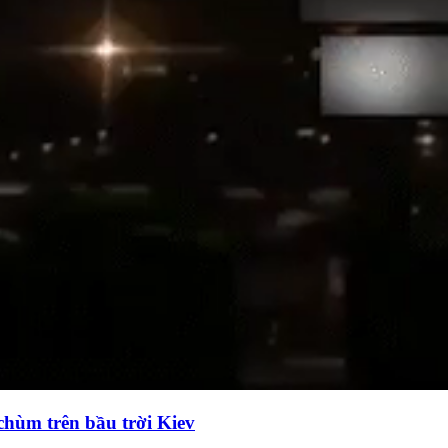
chùm trên bầu trời Kiev