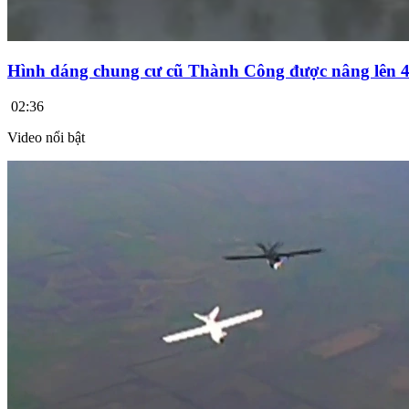
Hình dáng chung cư cũ Thành Công được nâng lên 4
02:36
Video nổi bật