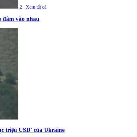
2
Xem tất cả
ne đâm vào nhau
c triệu USD' của Ukraine