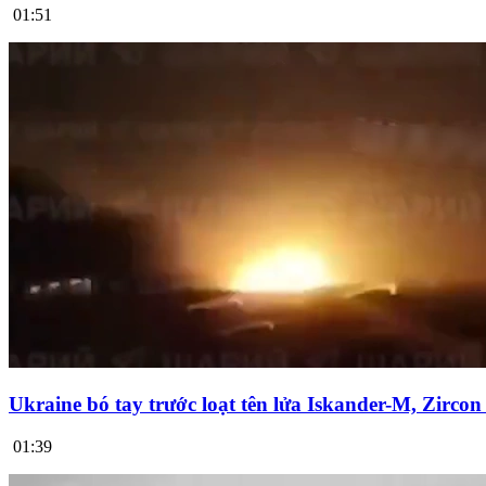
01:51
Ukraine bó tay trước loạt tên lửa Iskander-M, Zirco
01:39