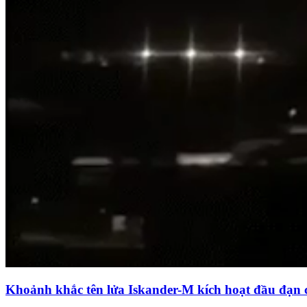
Khoảnh khắc tên lửa Iskander-M kích hoạt đầu đạn 