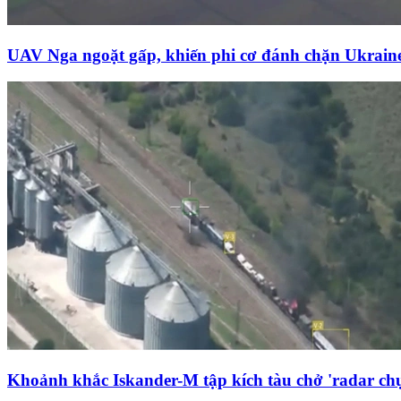
UAV Nga ngoặt gấp, khiến phi cơ đánh chặn Ukrai
Khoảnh khắc Iskander-M tập kích tàu chở 'radar chụ