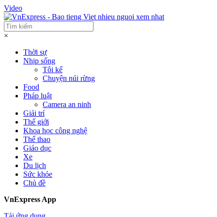
Video
×
Thời sự
Nhịp sống
Tôi kể
Chuyện núi rừng
Food
Pháp luật
Camera an ninh
Giải trí
Thế giới
Khoa học công nghệ
Thể thao
Giáo dục
Xe
Du lịch
Sức khỏe
Chủ đề
VnExpress App
Tải ứng dụng