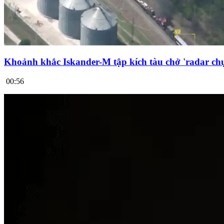
Khoảnh khắc Iskander-M tập kích tàu chở 'radar chụ
00:56