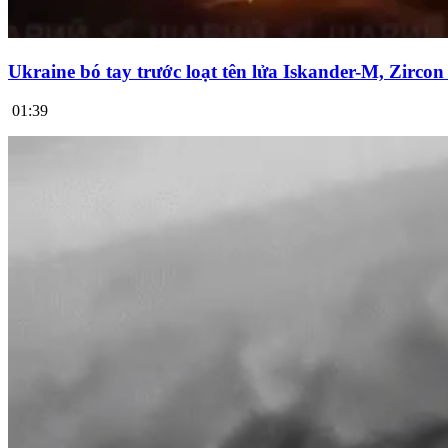
Ukraine bó tay trước loạt tên lửa Iskander-M, Zirco
01:39