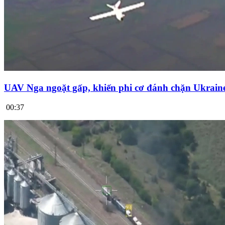
UAV Nga ngoặt gấp, khiến phi cơ đánh chặn Ukrai
00:37