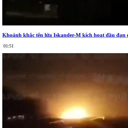
Khoảnh khắc tên lửa Iskander-M kích hoạt đầu đạn 
01:51