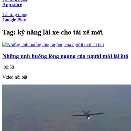
App store
Tải ứng dụng
Google Play
Tag:
kỹ năng lái xe cho tài xế mới
Những tình huống lóng ngóng của người mới lái ôtô
00:58
Video nổi bật