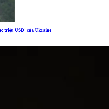
c triệu USD' của Ukraine