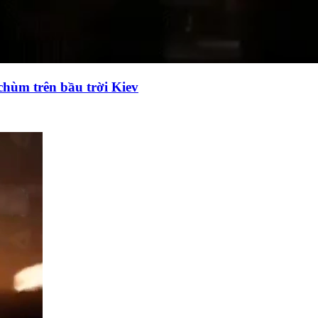
chùm trên bầu trời Kiev