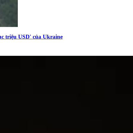
c triệu USD' của Ukraine