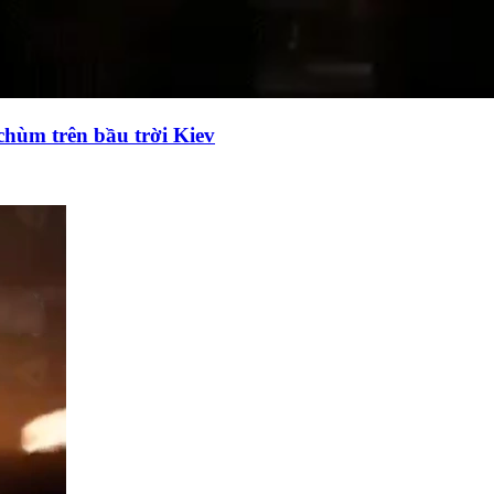
chùm trên bầu trời Kiev