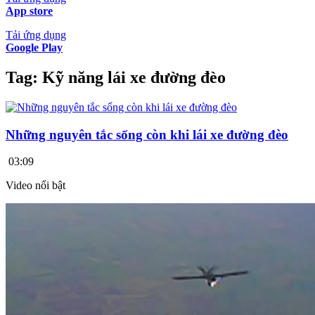
App store
Tải ứng dụng
Google Play
Tag:
Kỹ năng lái xe đường đèo
Những nguyên tắc sống còn khi lái xe đường đèo
03:09
Video nổi bật