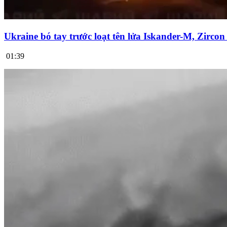
Ukraine bó tay trước loạt tên lửa Iskander-M, Zirco
01:39