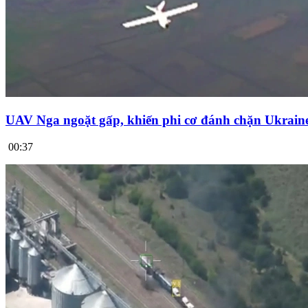
UAV Nga ngoặt gấp, khiến phi cơ đánh chặn Ukrai
00:37