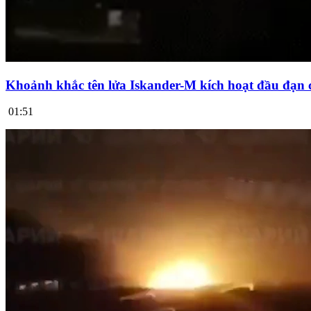
Khoảnh khắc tên lửa Iskander-M kích hoạt đầu đạn 
01:51