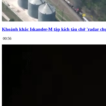
Khoảnh khắc Iskander-M tập kích tàu chở 'radar chụ
00:56