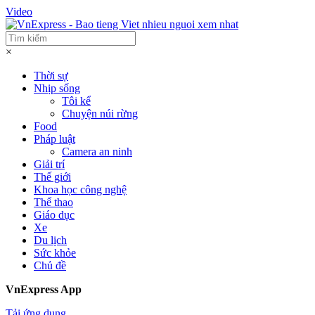
Video
×
Thời sự
Nhịp sống
Tôi kể
Chuyện núi rừng
Food
Pháp luật
Camera an ninh
Giải trí
Thế giới
Khoa học công nghệ
Thể thao
Giáo dục
Xe
Du lịch
Sức khỏe
Chủ đề
VnExpress App
Tải ứng dụng