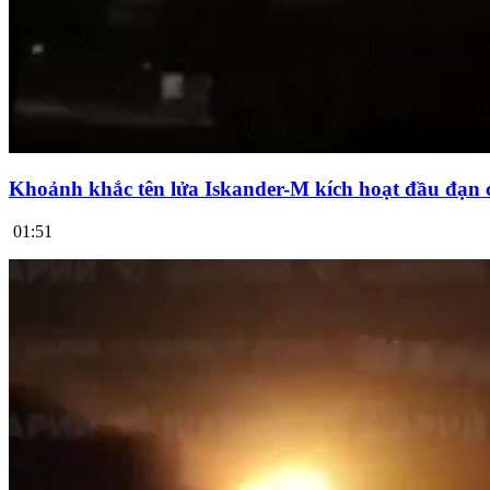
Khoảnh khắc tên lửa Iskander-M kích hoạt đầu đạn 
01:51