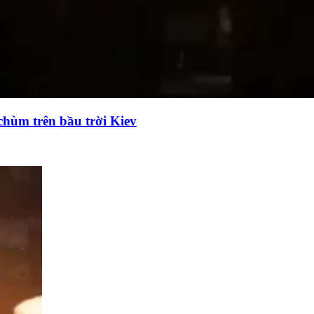
chùm trên bầu trời Kiev