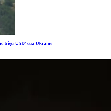
c triệu USD' của Ukraine