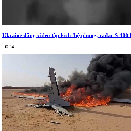
Ukraine đăng video tập kích 'bệ phóng, radar S-400
00:54