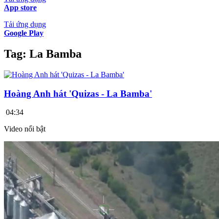
App store
Tải ứng dụng
Google Play
Tag:
La Bamba
Hoàng Anh hát 'Quizas - La Bamba'
04:34
Video nổi bật