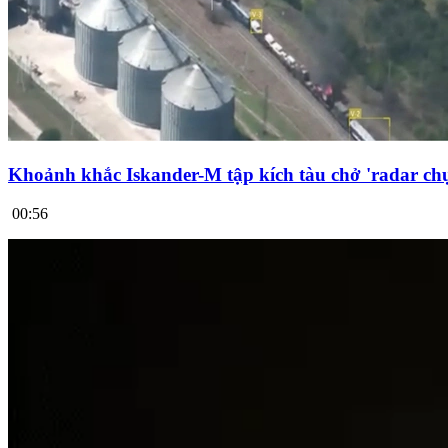
Khoảnh khắc Iskander-M tập kích tàu chở 'radar chụ
00:56