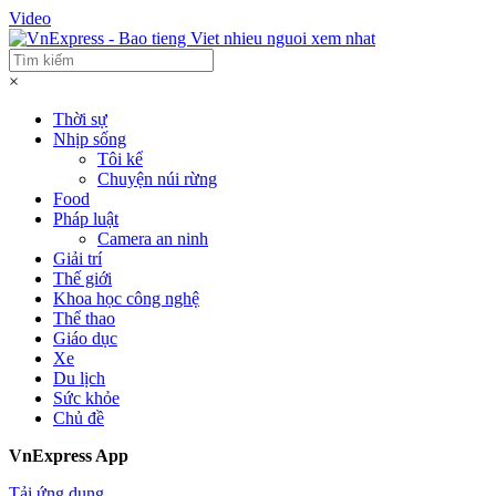
Video
×
Thời sự
Nhịp sống
Tôi kể
Chuyện núi rừng
Food
Pháp luật
Camera an ninh
Giải trí
Thế giới
Khoa học công nghệ
Thể thao
Giáo dục
Xe
Du lịch
Sức khỏe
Chủ đề
VnExpress App
Tải ứng dụng