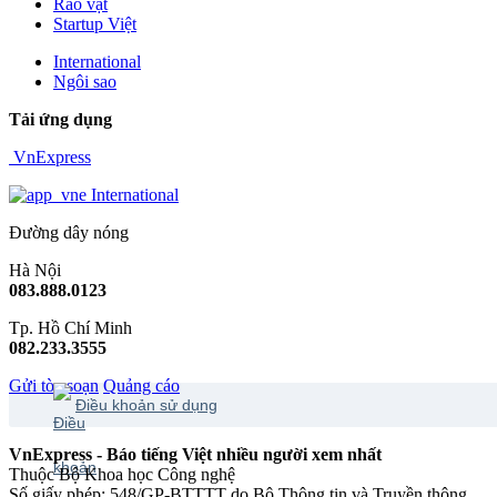
Rao vặt
Startup Việt
International
Ngôi sao
Tải ứng dụng
VnExpress
International
Đường dây nóng
Hà Nội
083.888.0123
Tp. Hồ Chí Minh
082.233.3555
Gửi tòa soạn
Quảng cáo
Điều khoản sử dụng
VnExpress - Báo tiếng Việt nhiều người xem nhất
Thuộc Bộ Khoa học Công nghệ
Số giấy phép: 548/GP-BTTTT do Bộ Thông tin và Truyền thông