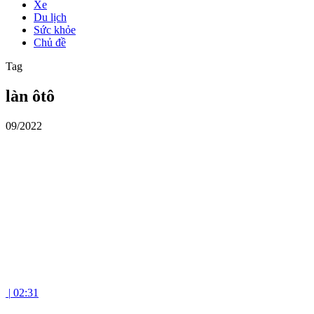
Xe
Du lịch
Sức khỏe
Chủ đề
Tag
làn ôtô
09/2022
|
02:31