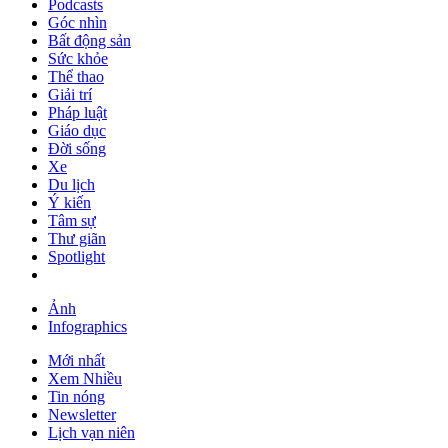
Podcasts
Góc nhìn
Bất động sản
Sức khỏe
Thể thao
Giải trí
Pháp luật
Giáo dục
Đời sống
Xe
Du lịch
Ý kiến
Tâm sự
Thư giãn
Spotlight
Ảnh
Infographics
Mới nhất
Xem Nhiều
Tin nóng
Newsletter
Lịch vạn niên