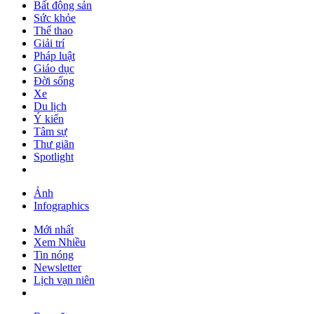
Bất động sản
Sức khỏe
Thể thao
Giải trí
Pháp luật
Giáo dục
Đời sống
Xe
Du lịch
Ý kiến
Tâm sự
Thư giãn
Spotlight
Ảnh
Infographics
Mới nhất
Xem Nhiều
Tin nóng
Newsletter
Lịch vạn niên