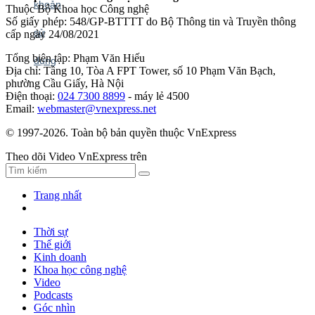
Thuộc Bộ Khoa học Công nghệ
Số giấy phép: 548/GP-BTTTT do Bộ Thông tin và Truyền thông
cấp ngày 24/08/2021
Tổng biên tập: Phạm Văn Hiếu
Địa chỉ: Tầng 10, Tòa A FPT Tower, số 10 Phạm Văn Bạch,
phường Cầu Giấy, Hà Nội
Điện thoại:
024 7300 8899
- máy lẻ 4500
Email:
webmaster@vnexpress.net
© 1997-2026. Toàn bộ bản quyền thuộc VnExpress
Theo dõi Video VnExpress trên
Trang nhất
Thời sự
Thế giới
Kinh doanh
Khoa học công nghệ
Video
Podcasts
Góc nhìn