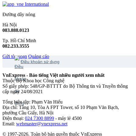
International
Đường dây nóng
Hà Nội
083.888.0123
Tp. Hồ Chí Minh
082.233.3555
Gửi tòa soạn
Quảng cáo
Điều khoản sử dụng
VnExpress - Báo tiếng Việt nhiều người xem nhất
Thuộc Bộ Khoa học Công nghệ
Số giấy phép: 548/GP-BTTTT do Bộ Thông tin và Truyền thông
cấp ngày 24/08/2021
Tổng biên tập: Phạm Văn Hiếu
Địa chỉ: Tầng 10, Tòa A FPT Tower, số 10 Phạm Văn Bạch,
phường Cầu Giấy, Hà Nội
Điện thoại:
024 7300 8899
- máy lẻ 4500
Email:
webmaster@vnexpress.net
© 1997-2026. Toàn bộ bản quyền thuộc VnExpress