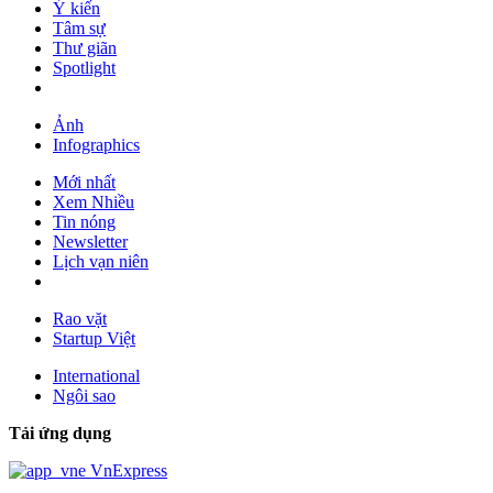
Ý kiến
Tâm sự
Thư giãn
Spotlight
Ảnh
Infographics
Mới nhất
Xem Nhiều
Tin nóng
Newsletter
Lịch vạn niên
Rao vặt
Startup Việt
International
Ngôi sao
Tải ứng dụng
VnExpress