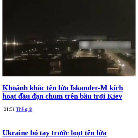
Khoảnh khắc tên lửa Iskander-M kích
hoạt đầu đạn chùm trên bầu trời Kiev
01:51
Thế giới
Ukraine bó tay trước loạt tên lửa