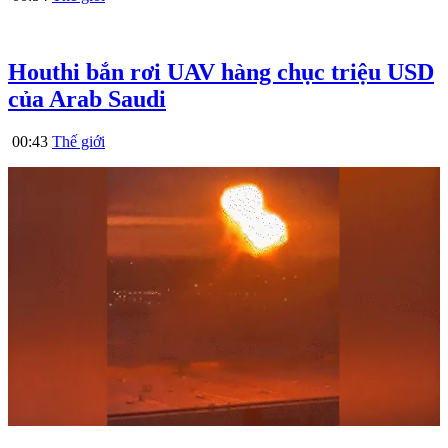
Houthi bắn rơi UAV hàng chục triệu USD
của Arab Saudi
00:43
Thế giới