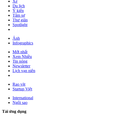
Xe
Du lịch
Ý kiến
Tâm sự
Thư giãn
Spotlight
Ảnh
Infographics
Mới nhất
Xem Nhiều
Tin nóng
Newsletter
Lịch vạn niên
Rao vặt
Startup Việt
International
Ngôi sao
Tải ứng dụng