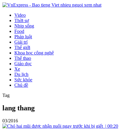
Video
Thời sự
Nhịp sống
Food
Pháp luật
Giải trí
Thế giới
Khoa học công nghệ
Thể thao
Giáo dục
Xe
Du lịch
Sức khỏe
Chủ đề
Tag
lang thang
03/2016
|
00:20