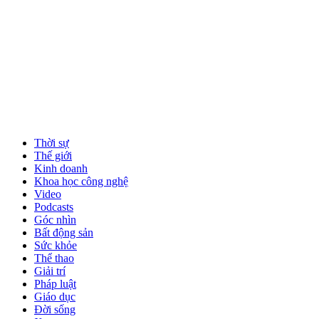
Thời sự
Thế giới
Kinh doanh
Khoa học công nghệ
Video
Podcasts
Góc nhìn
Bất động sản
Sức khỏe
Thể thao
Giải trí
Pháp luật
Giáo dục
Đời sống