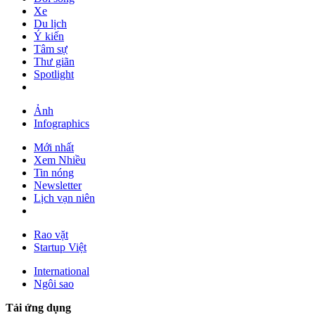
Xe
Du lịch
Ý kiến
Tâm sự
Thư giãn
Spotlight
Ảnh
Infographics
Mới nhất
Xem Nhiều
Tin nóng
Newsletter
Lịch vạn niên
Rao vặt
Startup Việt
International
Ngôi sao
Tải ứng dụng