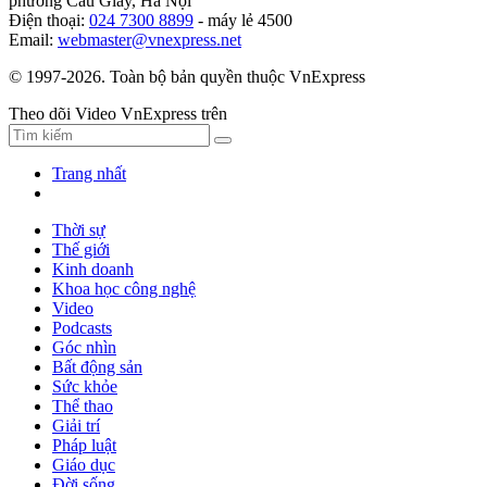
phường Cầu Giấy, Hà Nội
Điện thoại:
024 7300 8899
- máy lẻ 4500
Email:
webmaster@vnexpress.net
© 1997-2026. Toàn bộ bản quyền thuộc VnExpress
Theo dõi Video VnExpress trên
Trang nhất
Thời sự
Thế giới
Kinh doanh
Khoa học công nghệ
Video
Podcasts
Góc nhìn
Bất động sản
Sức khỏe
Thể thao
Giải trí
Pháp luật
Giáo dục
Đời sống