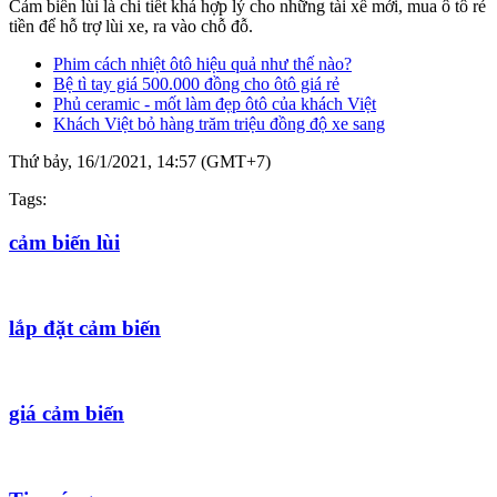
Cảm biến lùi là chi tiết khá hợp lý cho những tài xế mới, mua ô tô rẻ
tiền để hỗ trợ lùi xe, ra vào chỗ đỗ.
Phim cách nhiệt ôtô hiệu quả như thế nào?
Bệ tì tay giá 500.000 đồng cho ôtô giá rẻ
Phủ ceramic - mốt làm đẹp ôtô của khách Việt
Khách Việt bỏ hàng trăm triệu đồng độ xe sang
Thứ bảy, 16/1/2021, 14:57 (GMT+7)
Tags:
cảm biến lùi
lắp đặt cảm biến
giá cảm biến