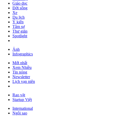
Giáo dục
Đời sống
Xe
Du lịch
Ý kiến
Tâm sự
Thư giãn
Spotlight
Ảnh
Infographics
Mới nhất
Xem Nhiều
Tin nóng
Newsletter
Lịch vạn niên
Rao vặt
Startup Việt
International
Ngôi sao