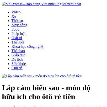
Video
Xe
Thời sự
Nhịp sống
Food
Pháp luật
Giải trí
Thế giới
Khoa học công nghệ
Thể thao
Giáo dục
Du lịch
Sức khỏe
Chủ đề
Lắp cảm biến sau - món độ
hữu ích cho ôtô rẻ tiền