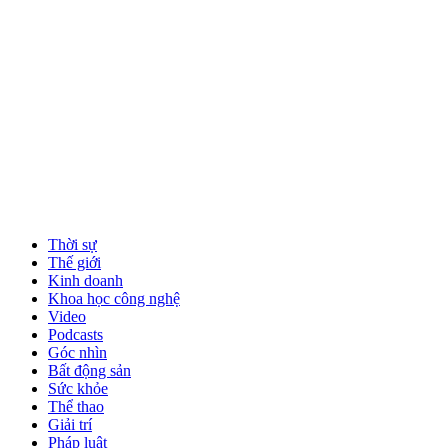
Thời sự
Thế giới
Kinh doanh
Khoa học công nghệ
Video
Podcasts
Góc nhìn
Bất động sản
Sức khỏe
Thể thao
Giải trí
Pháp luật