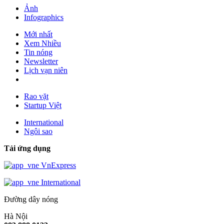
Ảnh
Infographics
Mới nhất
Xem Nhiều
Tin nóng
Newsletter
Lịch vạn niên
Rao vặt
Startup Việt
International
Ngôi sao
Tải ứng dụng
VnExpress
International
Đường dây nóng
Hà Nội