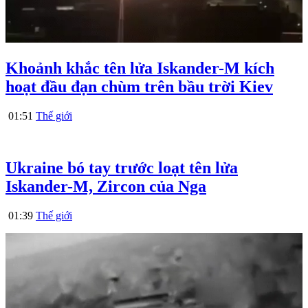
Khoảnh khắc tên lửa Iskander-M kích
hoạt đầu đạn chùm trên bầu trời Kiev
01:51
Thế giới
Ukraine bó tay trước loạt tên lửa
Iskander-M, Zircon của Nga
01:39
Thế giới