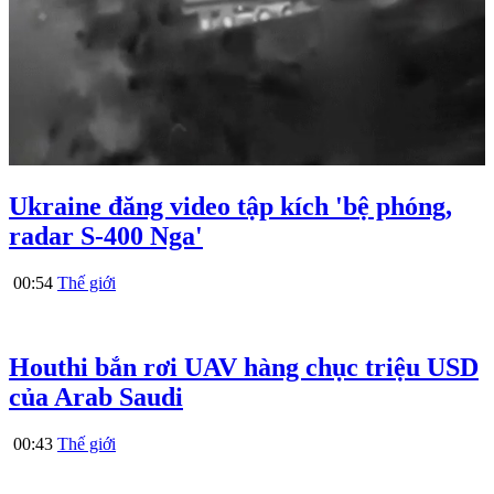
Ukraine đăng video tập kích 'bệ phóng,
radar S-400 Nga'
00:54
Thế giới
Houthi bắn rơi UAV hàng chục triệu USD
của Arab Saudi
00:43
Thế giới