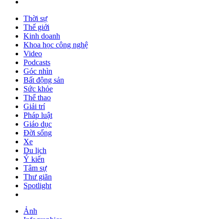
Thời sự
Thế giới
Kinh doanh
Khoa học công nghệ
Video
Podcasts
Góc nhìn
Bất động sản
Sức khỏe
Thể thao
Giải trí
Pháp luật
Giáo dục
Đời sống
Xe
Du lịch
Ý kiến
Tâm sự
Thư giãn
Spotlight
Ảnh