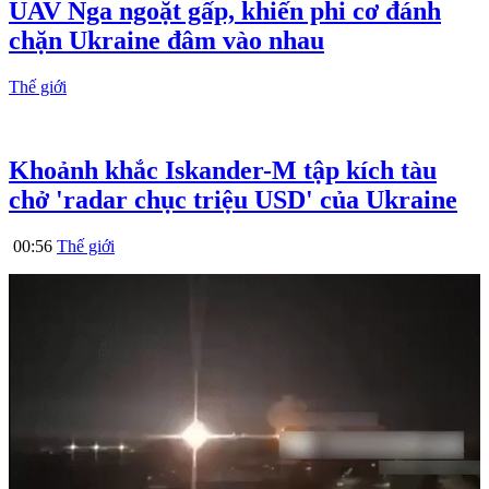
UAV Nga ngoặt gấp, khiến phi cơ đánh
chặn Ukraine đâm vào nhau
Thế giới
Khoảnh khắc Iskander-M tập kích tàu
chở 'radar chục triệu USD' của Ukraine
00:56
Thế giới