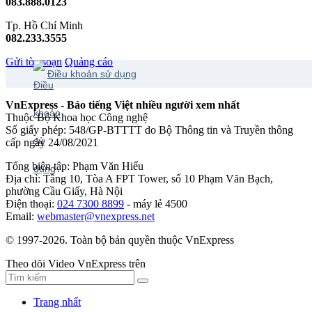
083.888.0123
Tp. Hồ Chí Minh
082.233.3555
Gửi tòa soạn
Quảng cáo
Điều khoản sử dụng
VnExpress - Báo tiếng Việt nhiều người xem nhất
Thuộc Bộ Khoa học Công nghệ
Số giấy phép: 548/GP-BTTTT do Bộ Thông tin và Truyền thông
cấp ngày 24/08/2021
Tổng biên tập: Phạm Văn Hiếu
Địa chỉ: Tầng 10, Tòa A FPT Tower, số 10 Phạm Văn Bạch,
phường Cầu Giấy, Hà Nội
Điện thoại:
024 7300 8899
- máy lẻ 4500
Email:
webmaster@vnexpress.net
© 1997-2026. Toàn bộ bản quyền thuộc VnExpress
Theo dõi Video VnExpress trên
Trang nhất