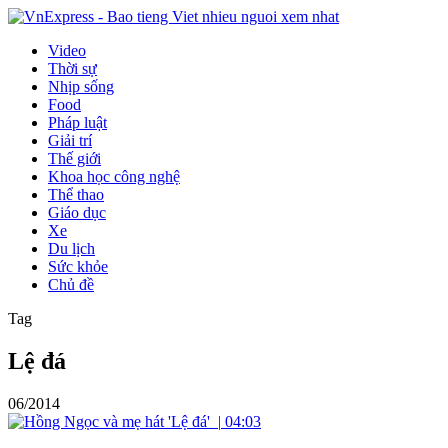
Video
Thời sự
Nhịp sống
Food
Pháp luật
Giải trí
Thế giới
Khoa học công nghệ
Thể thao
Giáo dục
Xe
Du lịch
Sức khỏe
Chủ đề
Tag
Lệ đá
06/2014
|
04:03