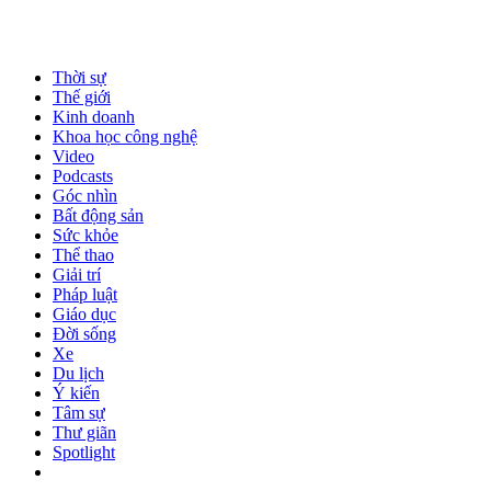
Thời sự
Thế giới
Kinh doanh
Khoa học công nghệ
Video
Podcasts
Góc nhìn
Bất động sản
Sức khỏe
Thể thao
Giải trí
Pháp luật
Giáo dục
Đời sống
Xe
Du lịch
Ý kiến
Tâm sự
Thư giãn
Spotlight