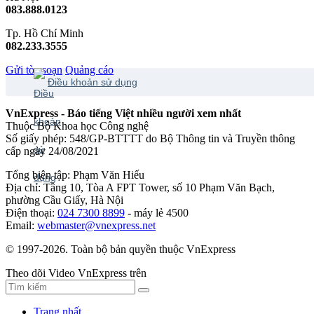
083.888.0123
Tp. Hồ Chí Minh
082.233.3555
Gửi tòa soạn
Quảng cáo
Điều khoản sử dụng
VnExpress - Báo tiếng Việt nhiều người xem nhất
Thuộc Bộ Khoa học Công nghệ
Số giấy phép: 548/GP-BTTTT do Bộ Thông tin và Truyền thông
cấp ngày 24/08/2021
Tổng biên tập: Phạm Văn Hiếu
Địa chỉ: Tầng 10, Tòa A FPT Tower, số 10 Phạm Văn Bạch,
phường Cầu Giấy, Hà Nội
Điện thoại:
024 7300 8899
- máy lẻ 4500
Email:
webmaster@vnexpress.net
© 1997-2026. Toàn bộ bản quyền thuộc VnExpress
Theo dõi Video VnExpress trên
Trang nhất