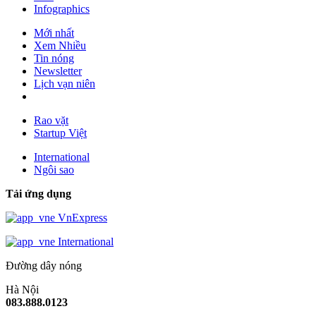
Infographics
Mới nhất
Xem Nhiều
Tin nóng
Newsletter
Lịch vạn niên
Rao vặt
Startup Việt
International
Ngôi sao
Tải ứng dụng
VnExpress
International
Đường dây nóng
Hà Nội
083.888.0123