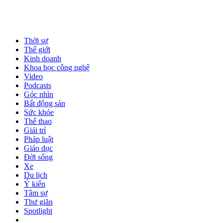
Thời sự
Thế giới
Kinh doanh
Khoa học công nghệ
Video
Podcasts
Góc nhìn
Bất động sản
Sức khỏe
Thể thao
Giải trí
Pháp luật
Giáo dục
Đời sống
Xe
Du lịch
Ý kiến
Tâm sự
Thư giãn
Spotlight