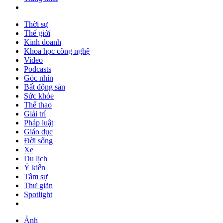
Thời sự
Thế giới
Kinh doanh
Khoa học công nghệ
Video
Podcasts
Góc nhìn
Bất động sản
Sức khỏe
Thể thao
Giải trí
Pháp luật
Giáo dục
Đời sống
Xe
Du lịch
Ý kiến
Tâm sự
Thư giãn
Spotlight
Ảnh