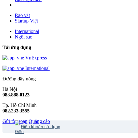
Rao vặt
Startup Việt
International
Ngôi sao
Tải ứng dụng
VnExpress
International
Đường dây nóng
Hà Nội
083.888.0123
Tp. Hồ Chí Minh
082.233.3555
Gửi tòa soạn
Quảng cáo
Điều khoản sử dụng