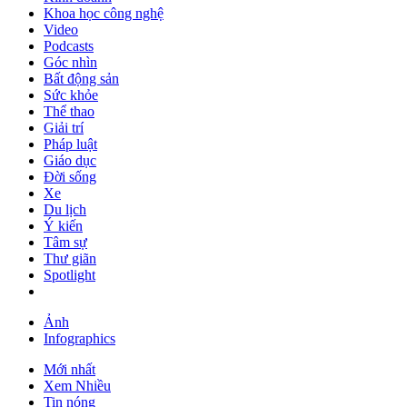
Khoa học công nghệ
Video
Podcasts
Góc nhìn
Bất động sản
Sức khỏe
Thể thao
Giải trí
Pháp luật
Giáo dục
Đời sống
Xe
Du lịch
Ý kiến
Tâm sự
Thư giãn
Spotlight
Ảnh
Infographics
Mới nhất
Xem Nhiều
Tin nóng