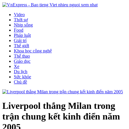
Video
Thời sự
Nhịp sống
Food
Pháp luật
Giải trí
Thế giới
Khoa học công nghệ
Thể thao
Giáo dục
Xe
Du lịch
Sức khỏe
Chủ đề
Liverpool thắng Milan trong
trận chung kết kinh điển năm
2005