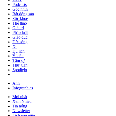
Podcasts
Góc nhìn
Bất động sản
Sức khỏe
Thể thao
Giải trí
Pháp luật
Giáo dục
Đời sống
Xe
Du lịch
Ý kiến
Tâm sự
Thư giãn
Spotlight
Ảnh
Infographics
Mới nhất
Xem Nhiều
Tin nóng
Newsletter
Lịch vạn niên