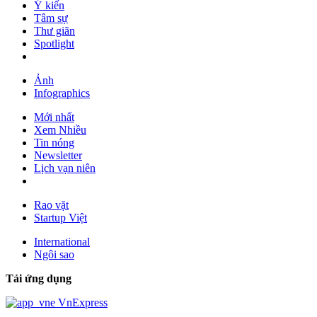
Ý kiến
Tâm sự
Thư giãn
Spotlight
Ảnh
Infographics
Mới nhất
Xem Nhiều
Tin nóng
Newsletter
Lịch vạn niên
Rao vặt
Startup Việt
International
Ngôi sao
Tải ứng dụng
VnExpress