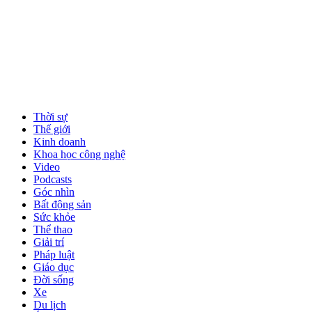
Thời sự
Thế giới
Kinh doanh
Khoa học công nghệ
Video
Podcasts
Góc nhìn
Bất động sản
Sức khỏe
Thể thao
Giải trí
Pháp luật
Giáo dục
Đời sống
Xe
Du lịch