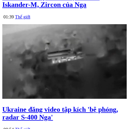
Iskander-M, Zircon của Nga
01:39
Thế giới
Ukraine đăng video tập kích 'bệ phóng,
radar S-400 Nga'