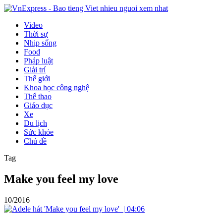
Video
Thời sự
Nhịp sống
Food
Pháp luật
Giải trí
Thế giới
Khoa học công nghệ
Thể thao
Giáo dục
Xe
Du lịch
Sức khỏe
Chủ đề
Tag
Make you feel my love
10/2016
|
04:06