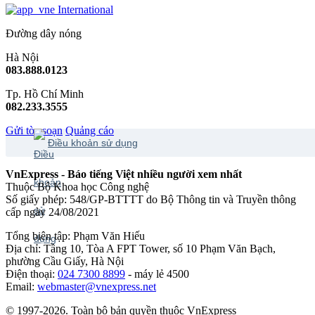
International
Đường dây nóng
Hà Nội
083.888.0123
Tp. Hồ Chí Minh
082.233.3555
Gửi tòa soạn
Quảng cáo
Điều khoản sử dụng
VnExpress - Báo tiếng Việt nhiều người xem nhất
Thuộc Bộ Khoa học Công nghệ
Số giấy phép: 548/GP-BTTTT do Bộ Thông tin và Truyền thông
cấp ngày 24/08/2021
Tổng biên tập: Phạm Văn Hiếu
Địa chỉ: Tầng 10, Tòa A FPT Tower, số 10 Phạm Văn Bạch,
phường Cầu Giấy, Hà Nội
Điện thoại:
024 7300 8899
- máy lẻ 4500
Email:
webmaster@vnexpress.net
© 1997-2026. Toàn bộ bản quyền thuộc VnExpress