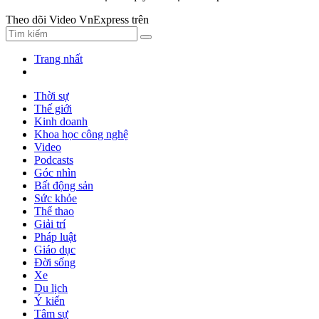
Theo dõi Video VnExpress trên
Trang nhất
Thời sự
Thế giới
Kinh doanh
Khoa học công nghệ
Video
Podcasts
Góc nhìn
Bất động sản
Sức khỏe
Thể thao
Giải trí
Pháp luật
Giáo dục
Đời sống
Xe
Du lịch
Ý kiến
Tâm sự