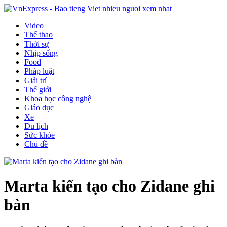
Video
Thể thao
Thời sự
Nhịp sống
Food
Pháp luật
Giải trí
Thế giới
Khoa học công nghệ
Giáo dục
Xe
Du lịch
Sức khỏe
Chủ đề
Marta kiến tạo cho Zidane ghi
bàn