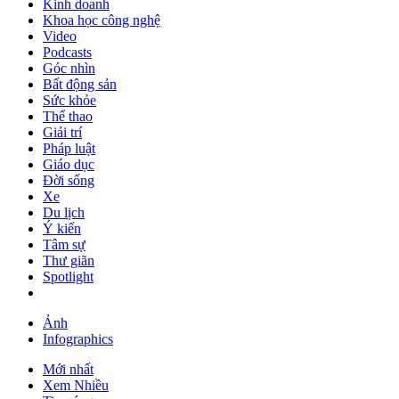
Kinh doanh
Khoa học công nghệ
Video
Podcasts
Góc nhìn
Bất động sản
Sức khỏe
Thể thao
Giải trí
Pháp luật
Giáo dục
Đời sống
Xe
Du lịch
Ý kiến
Tâm sự
Thư giãn
Spotlight
Ảnh
Infographics
Mới nhất
Xem Nhiều