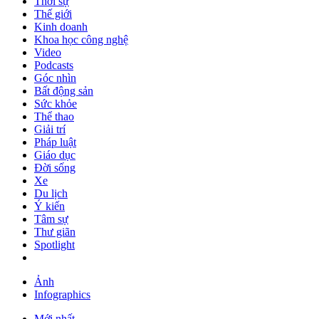
Thời sự
Thế giới
Kinh doanh
Khoa học công nghệ
Video
Podcasts
Góc nhìn
Bất động sản
Sức khỏe
Thể thao
Giải trí
Pháp luật
Giáo dục
Đời sống
Xe
Du lịch
Ý kiến
Tâm sự
Thư giãn
Spotlight
Ảnh
Infographics
Mới nhất