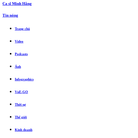
Ca sĩ Minh Hằng
Tin nóng
Trang chủ
Video
Podcasts
Ảnh
Infographics
VnE-GO
Thời sự
Thế giới
Kinh doanh