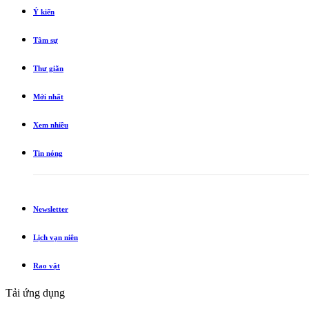
Ý kiến
Tâm sự
Thư giãn
Mới nhất
Xem nhiều
Tin nóng
Newsletter
Lịch vạn niên
Rao vặt
Tải ứng dụng