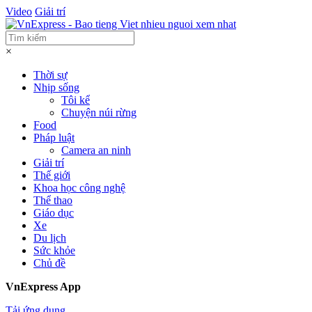
Video
Giải trí
×
Thời sự
Nhịp sống
Tôi kể
Chuyện núi rừng
Food
Pháp luật
Camera an ninh
Giải trí
Thế giới
Khoa học công nghệ
Thể thao
Giáo dục
Xe
Du lịch
Sức khỏe
Chủ đề
VnExpress App
Tải ứng dụng