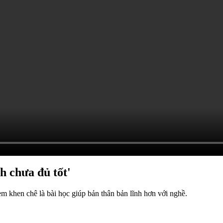
h chưa đủ tốt'
em khen chê là bài học giúp bản thân bản lĩnh hơn với nghề.