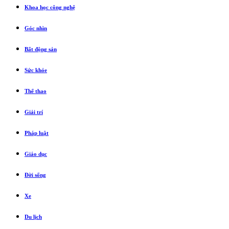
Khoa học công nghệ
Góc nhìn
Bất động sản
Sức khỏe
Thể thao
Giải trí
Pháp luật
Giáo dục
Đời sống
Xe
Du lịch