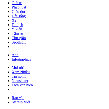
Giải trí
Pháp luật
Giáo dục
Đời sống
Xe
Du lịch
Ý kiến
Tâm sự
Thư giãn
Spotlight
Ảnh
Infographics
Mới nhất
Xem Nhiều
Tin nóng
Newsletter
Lịch vạn niên
Rao vặt
Startup Việt