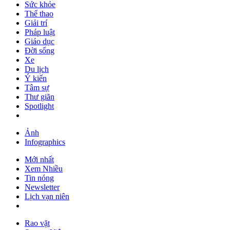
Sức khỏe
Thể thao
Giải trí
Pháp luật
Giáo dục
Đời sống
Xe
Du lịch
Ý kiến
Tâm sự
Thư giãn
Spotlight
Ảnh
Infographics
Mới nhất
Xem Nhiều
Tin nóng
Newsletter
Lịch vạn niên
Rao vặt