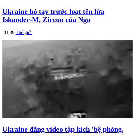
Ukraine bó tay trước loạt tên lửa
Iskander-M, Zircon của Nga
01:39
Thế giới
Ukraine đăng video tập kích 'bệ phóng,