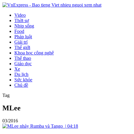
Video
Thời sự
Nhịp sống
Food
Pháp luật
Giải trí
Thế giới
Khoa học công nghệ
Thể thao
Giáo dục
Xe
Du lịch
Sức khỏe
Chủ đề
Tag
MLee
03/2016
|
04:18