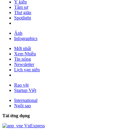
Ý kiến
Tâm sự
Thư giãn
Spotlight
Ảnh
Infographics
Mới nhất
Xem Nhiều
Tin nóng
Newsletter
Lịch vạn niên
Rao vặt
Startup Việt
International
Ngôi sao
Tải ứng dụng
VnExpress