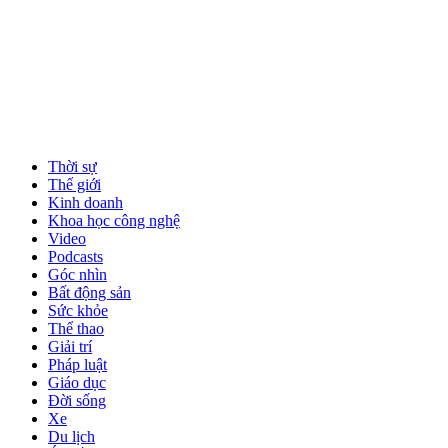
Thời sự
Thế giới
Kinh doanh
Khoa học công nghệ
Video
Podcasts
Góc nhìn
Bất động sản
Sức khỏe
Thể thao
Giải trí
Pháp luật
Giáo dục
Đời sống
Xe
Du lịch