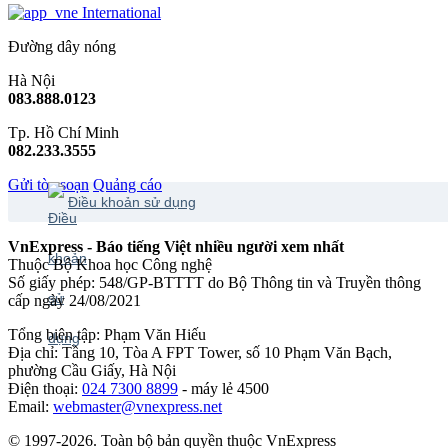
International
Đường dây nóng
Hà Nội
083.888.0123
Tp. Hồ Chí Minh
082.233.3555
Gửi tòa soạn
Quảng cáo
Điều khoản sử dụng
VnExpress - Báo tiếng Việt nhiều người xem nhất
Thuộc Bộ Khoa học Công nghệ
Số giấy phép: 548/GP-BTTTT do Bộ Thông tin và Truyền thông
cấp ngày 24/08/2021
Tổng biên tập: Phạm Văn Hiếu
Địa chỉ: Tầng 10, Tòa A FPT Tower, số 10 Phạm Văn Bạch,
phường Cầu Giấy, Hà Nội
Điện thoại:
024 7300 8899
- máy lẻ 4500
Email:
webmaster@vnexpress.net
© 1997-2026. Toàn bộ bản quyền thuộc VnExpress