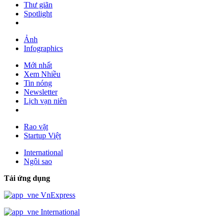
Thư giãn
Spotlight
Ảnh
Infographics
Mới nhất
Xem Nhiều
Tin nóng
Newsletter
Lịch vạn niên
Rao vặt
Startup Việt
International
Ngôi sao
Tải ứng dụng
VnExpress
International