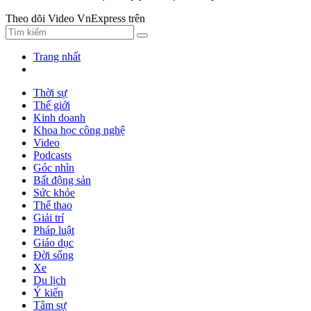
Theo dõi Video VnExpress trên
Trang nhất
Thời sự
Thế giới
Kinh doanh
Khoa học công nghệ
Video
Podcasts
Góc nhìn
Bất động sản
Sức khỏe
Thể thao
Giải trí
Pháp luật
Giáo dục
Đời sống
Xe
Du lịch
Ý kiến
Tâm sự