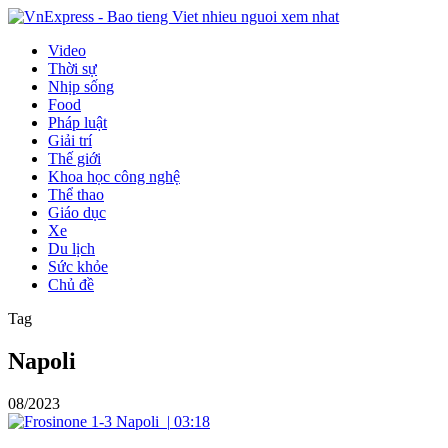
Video
Thời sự
Nhịp sống
Food
Pháp luật
Giải trí
Thế giới
Khoa học công nghệ
Thể thao
Giáo dục
Xe
Du lịch
Sức khỏe
Chủ đề
Tag
Napoli
08/2023
|
03:18