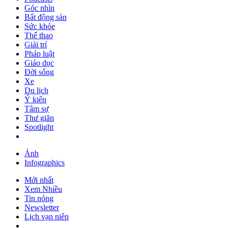
Góc nhìn
Bất động sản
Sức khỏe
Thể thao
Giải trí
Pháp luật
Giáo dục
Đời sống
Xe
Du lịch
Ý kiến
Tâm sự
Thư giãn
Spotlight
Ảnh
Infographics
Mới nhất
Xem Nhiều
Tin nóng
Newsletter
Lịch vạn niên