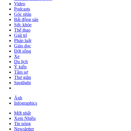
Video
Podcasts
Góc nhìn
Bất động sản
Sức khỏe
Thể thao
Giải trí
Pháp luật
Giáo dục
Đời sống
Xe
Du lịch
Ý kiến
Tâm sự
Thư giãn
Spotlight
Ảnh
Infographics
Mới nhất
Xem Nhiều
Tin nóng
Newsletter