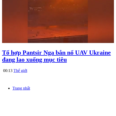
Tổ hợp Pantsir Nga bắn nổ UAV Ukraine
đang lao xuống mục tiêu
00:13
Thế giới
Trang nhất