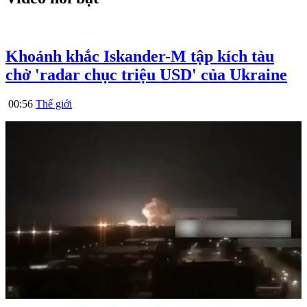
Khoảnh khắc Iskander-M tập kích tàu
chở 'radar chục triệu USD' của Ukraine
00:56
Thế giới